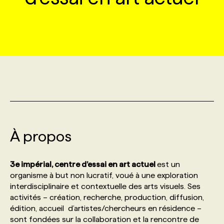
MARKETING ET COMMUNICATION
NOUVEAUX MANDATS
AFFICHEZ UN POSTE / TARIFS
CANDIDAT
BULLETIN RECRUTEMENT
NOS CONFÉRENCES
FORMATIONS
WEB & MÉDIAS SOCIAUX
VOIR LES OFFRES
AFFAIRES DE L'INDUSTRIE
CONSULTER LA CVTHÈQUE
INFOLETTRE PUBLICITÉ
FAQ
NOS FORMATIONS EN LIGNE
CHASSE DE TÊTE
MARKETING DURABLE
PROFIL CANDIDAT
INITIATIVES NUMÉRIQUES
PROFIL ENTREPRISE
ANNONCEZ AVEC NOUS
ANNONCEZ AVEC NOUS
NOS PARCOURS DE FORMATIONS
SERVICE DE CHASSE DE TÊTE
GEO/SEO
PRIX ET DISTINCTIONS
FAQ
FORMATIONS PERSONNALISÉES
NOS TARIFS
À propos
ÉVÉNEMENTIEL
TENDANCES
ANNONCEZ AVEC NOUS
NOS FORMATEUR‧RICES
NOS EXPERTISES
3e impérial, centre d’essai en art actuel
est un
organisme à but non lucratif, voué à une exploration
NOS AUTEUR‧RICES
POURQUOI CHOISIR NOS FORMATIONS
FAQ
interdisciplinaire et contextuelle des arts visuels. Ses
activités – création, recherche, production, diffusion,
édition, accueil d’artistes/chercheurs en résidence –
NOS TARIFS
ANNONCEZ AVEC NOUS
sont fondées sur la collaboration et la rencontre de