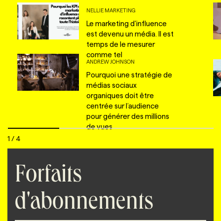
NELLIE MARKETING
Le marketing d'influence
est devenu un média. Il est
temps de le mesurer
comme tel
ANDREW JOHNSON
Pourquoi une stratégie de
médias sociaux
organiques doit être
centrée sur l’audience
pour générer des millions
de vues
1
/
4
Forfaits
d'abonnements