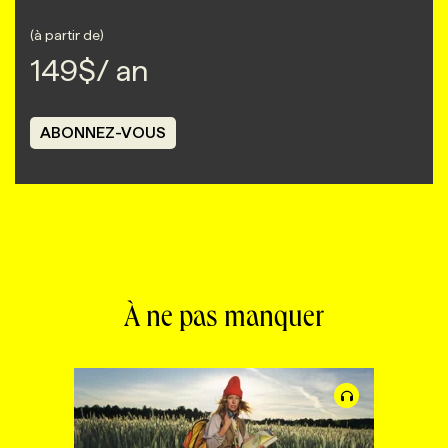
(à partir de)
149
$/ an
ABONNEZ-VOUS
À ne pas manquer