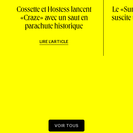
Cossette et Hostess lancent
Le «Su
«Craze» avec un saut en
suscite
parachute historique
LIRE L'ARTICLE
VOIR TOUS