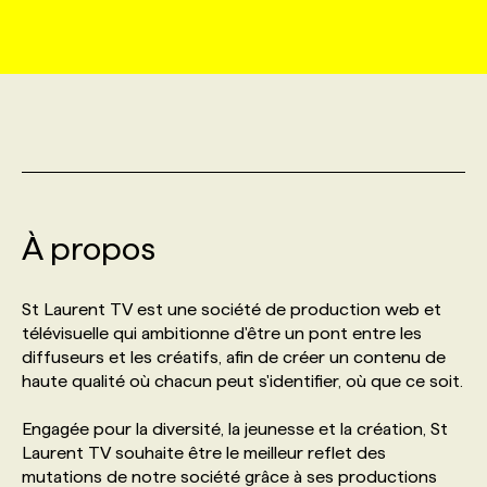
MARKETING ET COMMUNICATION
NOUVEAUX MANDATS
AFFICHEZ UN POSTE / TARIFS
CANDIDAT
BULLETIN RECRUTEMENT
NOS CONFÉRENCES
FORMATIONS
WEB & MÉDIAS SOCIAUX
VOIR LES OFFRES
AFFAIRES DE L'INDUSTRIE
CONSULTER LA CVTHÈQUE
INFOLETTRE PUBLICITÉ
FAQ
NOS FORMATIONS EN LIGNE
CHASSE DE TÊTE
MARKETING DURABLE
PROFIL CANDIDAT
INITIATIVES NUMÉRIQUES
PROFIL ENTREPRISE
ANNONCEZ AVEC NOUS
ANNONCEZ AVEC NOUS
NOS PARCOURS DE FORMATIONS
SERVICE DE CHASSE DE TÊTE
À propos
GEO/SEO
PRIX ET DISTINCTIONS
FAQ
FORMATIONS PERSONNALISÉES
NOS TARIFS
St Laurent TV est une société de production web et
ÉVÉNEMENTIEL
TENDANCES
ANNONCEZ AVEC NOUS
télévisuelle qui ambitionne d'être un pont entre les
NOS FORMATEUR‧RICES
NOS EXPERTISES
diffuseurs et les créatifs, afin de créer un contenu de
haute qualité où chacun peut s'identifier, où que ce soit.
NOS AUTEUR‧RICES
POURQUOI CHOISIR NOS FORMATIONS
FAQ
Engagée pour la diversité, la jeunesse et la création, St
Laurent TV souhaite être le meilleur reflet des
NOS TARIFS
ANNONCEZ AVEC NOUS
mutations de notre société grâce à ses productions