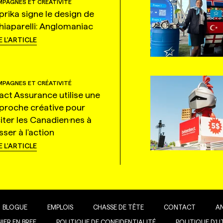
PAGNES ET CRÉATIVITÉ
prika signe le design de
hiaparelli: Anglomaniac
E L'ARTICLE
PAGNES ET CRÉATIVITÉ
tact Assurance utilise une
proche créative pour
citer les Canadien·nes à
ser à l'action
E L'ARTICLE
BLOGUE
EMPLOIS
CHASSE DE TÊTE
CONTACT
A
IER EN BREF
POLITIQUE DE CONFIDENTIALITÉ
POLITIQUE D’U