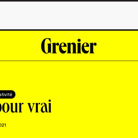
tivité
our vrai
021