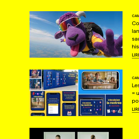
CAM
Co
la
sa
hi
LIR
CAM
Le
= 
po
LIR