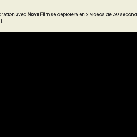
oration avec
Nova Film
se déploiera en 2 vidéos de 30 second
1.