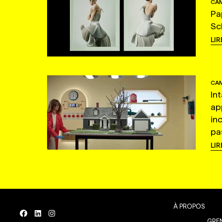
CAM
Pa
Sc
LIR
CAM
In
ap
in
pas
LIR
À PROPOS
GREN