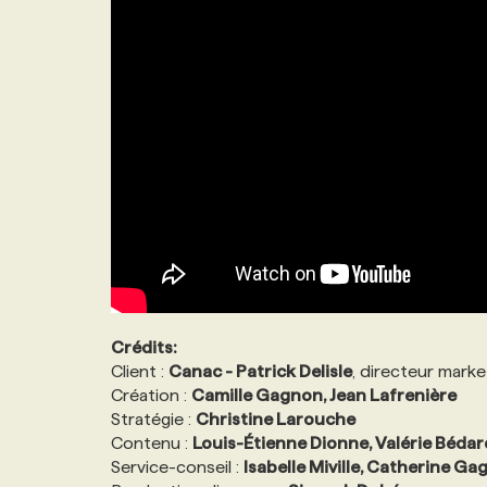
Crédits:
Client :
Canac - Patrick Delisle
, directeur marke
Création :
Camille Gagnon, Jean Lafrenière
Stratégie :
Christine Larouche
Contenu :
Louis-Étienne Dionne, Valérie Bédar
Service-conseil :
Isabelle Miville, Catherine G