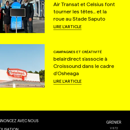
Air Transat et Celsius font
tourner les têtes... et la
roue au Stade Saputo
LIRE L'ARTICLE
CAMPAGNES ET CRÉATIVITÉ
belairdirect s'associe à
Croissound dans le cadre
d'Osheaga
LIRE L'ARTICLE
NNONCEZ AVEC NOUS
GRENIER
V
8.7.2
TILISATION