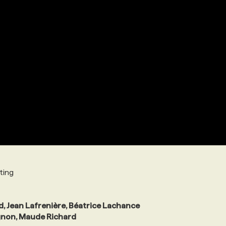
ting
d, Jean Lafrenière, Béatrice Lachance
agnon, Maude Richard