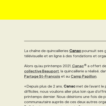
NOUVEAU!
RESSOURCES HUMAINES
NOMINATIONS
ANNONCEZ AVEC NOUS
BULLETIN FORMATION
EMPLOYEUR
CONFÉRENCES
MARKETING ET COMMUNICATION
NOUVEAUX MANDATS
AFFICHEZ UN POSTE / TARIFS
CANDIDAT
BULLETIN RECRUTEMENT
NOS CONFÉRENCES
FORMATIONS
WEB & MÉDIAS SOCIAUX
VOIR LES OFFRES
AFFAIRES DE L'INDUSTRIE
CONSULTER LA CVTHÈQUE
INFOLETTRE PUBLICITÉ
FAQ
NOS FORMATIONS EN LIGNE
CHASSE DE TÊTE
La chaîne de quincailleries
Canac
poursuit ses 
MARKETING DURABLE
PROFIL CANDIDAT
INITIATIVES NUMÉRIQUES
PROFIL ENTREPRISE
ANNONCEZ AVEC NOUS
ANNONCEZ AVEC NOUS
NOS PARCOURS DE FORMATIONS
SERVICE DE CHASSE DE TÊTE
télévisuelle et en ligne à des fondations et org
Alors qu’au printemps 2021,
Canac
a offert de
GEO/SEO
PRIX ET DISTINCTIONS
FAQ
FORMATIONS PERSONNALISÉES
NOS TARIFS
collective Beauport
, la quincaillerie a réalisé
Partage St-François
et au
Camp Papillon
.
ÉVÉNEMENTIEL
TENDANCES
ANNONCEZ AVEC NOUS
NOS FORMATEUR‧RICES
NOS EXPERTISES
«Depuis plus de 2 ans,
Canac
met de l’avant le
difficiles, nous voulions aller plus loin que d’of
NOS AUTEUR‧RICES
printemps dernier. Nous désirions une fois de pl
POURQUOI CHOISIR NOS FORMATIONS
FAQ
communautaire auprès de ces deux autres organi