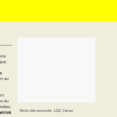
nne
que.
e
on au
ent
ce du
milieu
Mots clés associés : LG2, Canac
atrick