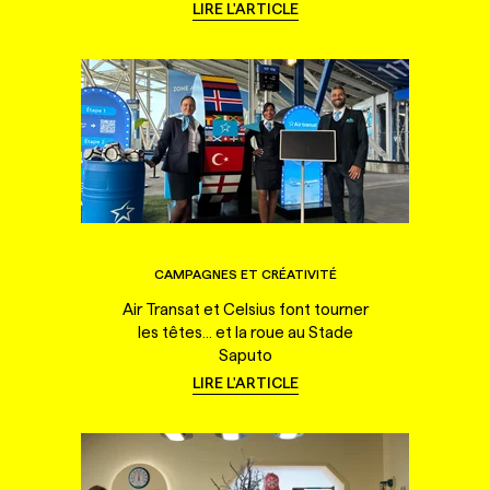
LIRE L'ARTICLE
CAMPAGNES ET CRÉATIVITÉ
Air Transat et Celsius font tourner
les têtes... et la roue au Stade
Saputo
LIRE L'ARTICLE