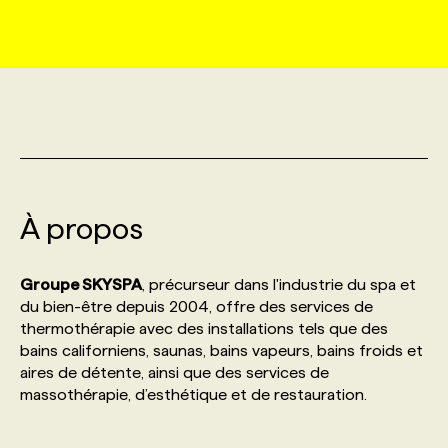
MARKETING ET COMMUNICATION
NOUVEAUX MANDATS
AFFICHEZ UN POSTE / TARIFS
CANDIDAT
BULLETIN RECRUTEMENT
NOS CONFÉRENCES
FORMATIONS
WEB & MÉDIAS SOCIAUX
VOIR LES OFFRES
AFFAIRES DE L'INDUSTRIE
CONSULTER LA CVTHÈQUE
INFOLETTRE PUBLICITÉ
FAQ
NOS FORMATIONS EN LIGNE
CHASSE DE TÊTE
MARKETING DURABLE
PROFIL CANDIDAT
INITIATIVES NUMÉRIQUES
PROFIL ENTREPRISE
ANNONCEZ AVEC NOUS
ANNONCEZ AVEC NOUS
NOS PARCOURS DE FORMATIONS
SERVICE DE CHASSE DE TÊTE
À propos
GEO/SEO
PRIX ET DISTINCTIONS
FAQ
FORMATIONS PERSONNALISÉES
NOS TARIFS
Groupe SKYSPA
, précurseur dans l'industrie du spa et
ÉVÉNEMENTIEL
TENDANCES
ANNONCEZ AVEC NOUS
du bien-être depuis 2004, offre des services de
NOS FORMATEUR‧RICES
NOS EXPERTISES
thermothérapie avec des installations tels que des
bains californiens, saunas, bains vapeurs, bains froids et
NOS AUTEUR‧RICES
POURQUOI CHOISIR NOS FORMATIONS
FAQ
aires de détente, ainsi que des services de
massothérapie, d’esthétique et de restauration.
NOS TARIFS
ANNONCEZ AVEC NOUS