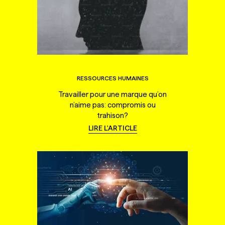
RESSOURCES HUMAINES
Travailler pour une marque qu’on
n’aime pas: compromis ou
trahison?
LIRE L'ARTICLE