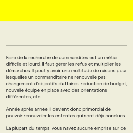
MARKETING ET COMMUNICATION
NOUVEAUX MANDATS
AFFICHEZ UN POSTE / TARIFS
CANDIDAT
BULLETIN RECRUTEMENT
NOS CONFÉRENCES
FORMATIONS
WEB & MÉDIAS SOCIAUX
VOIR LES OFFRES
AFFAIRES DE L'INDUSTRIE
CONSULTER LA CVTHÈQUE
INFOLETTRE PUBLICITÉ
FAQ
NOS FORMATIONS EN LIGNE
CHASSE DE TÊTE
MARKETING DURABLE
PROFIL CANDIDAT
INITIATIVES NUMÉRIQUES
PROFIL ENTREPRISE
ANNONCEZ AVEC NOUS
ANNONCEZ AVEC NOUS
NOS PARCOURS DE FORMATIONS
SERVICE DE CHASSE DE TÊTE
Faire de la recherche de commandites est un métier
difficile et lourd. Il faut gérer les refus et multiplier les
démarches. Il peut y avoir une multitude de raisons pour
GEO/SEO
PRIX ET DISTINCTIONS
FAQ
FORMATIONS PERSONNALISÉES
NOS TARIFS
lesquelles un commanditaire ne renouvelle pas:
changement d’objectifs d’affaires, réduction de budget,
nouvelle équipe en place avec des orientations
ÉVÉNEMENTIEL
TENDANCES
ANNONCEZ AVEC NOUS
NOS FORMATEUR‧RICES
NOS EXPERTISES
différentes, etc.
Année après année, il devient donc primordial de
NOS AUTEUR‧RICES
POURQUOI CHOISIR NOS FORMATIONS
FAQ
pouvoir renouveler les ententes qui sont déjà conclues.
La plupart du temps, vous n’avez aucune emprise sur ce
NOS TARIFS
ANNONCEZ AVEC NOUS