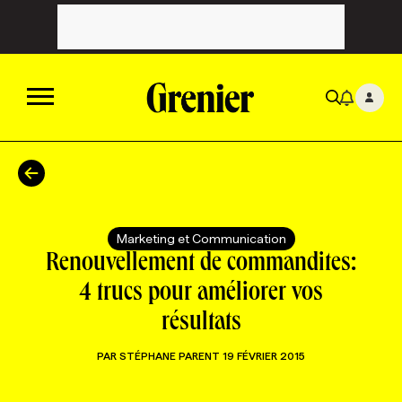
ACTUALITÉS
CATÉGORIES
MAGAZINE
Marketing et Communication
Renouvellement de commandites:
TOUTES LES CATÉGORIES
CHRONIQUES
FORFAITS ABONNEMENT
INFOLETTRES
4 trucs pour améliorer vos
résultats
TOUTES LES CHRONIQUES
CAMPAGNES ET CRÉATIVITÉ
VOIR TOUTES LES PARUTIONS
INFOLETTRE EN BREF
EMPLOIS
PAR
STÉPHANE PARENT
19 FÉVRIER 2015
NOUVEAU!
RESSOURCES HUMAINES
NOMINATIONS
ANNONCEZ AVEC NOUS
BULLETIN FORMATION
EMPLOYEUR
CONFÉRENCES