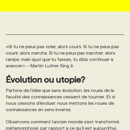
MARKETING ET COMMUNICATION
NOUVEAUX MANDATS
AFFICHEZ UN POSTE / TARIFS
CANDIDAT
BULLETIN RECRUTEMENT
NOS CONFÉRENCES
FORMATIONS
WEB & MÉDIAS SOCIAUX
VOIR LES OFFRES
AFFAIRES DE L'INDUSTRIE
CONSULTER LA CVTHÈQUE
INFOLETTRE PUBLICITÉ
FAQ
NOS FORMATIONS EN LIGNE
CHASSE DE TÊTE
«Si tu ne peux pas voler, alors cours. Si tu ne peux pas
MARKETING DURABLE
PROFIL CANDIDAT
INITIATIVES NUMÉRIQUES
PROFIL ENTREPRISE
ANNONCEZ AVEC NOUS
ANNONCEZ AVEC NOUS
NOS PARCOURS DE FORMATIONS
SERVICE DE CHASSE DE TÊTE
courir, alors marche. Si tu ne peux pas marcher, alors
rampe, mais quoi que tu fasses, tu dois continuer à
avancer» – Martin Luther King Jr.
GEO/SEO
PRIX ET DISTINCTIONS
FAQ
FORMATIONS PERSONNALISÉES
NOS TARIFS
Évolution ou utopie?
ÉVÉNEMENTIEL
TENDANCES
ANNONCEZ AVEC NOUS
NOS FORMATEUR‧RICES
NOS EXPERTISES
Partons de l’idée que sans évolution, les roues de la
faculté des connaissances cessent de tourner. Et si
nous cessons d’évoluer, nous mettons les roues de
NOS AUTEUR‧RICES
POURQUOI CHOISIR NOS FORMATIONS
FAQ
connaissances en sens inverse.
Observons comment l’ancien monde s’est transformé,
NOS TARIFS
ANNONCEZ AVEC NOUS
métamorphosé, par rapport à ce qu’il est aujourd’hui.