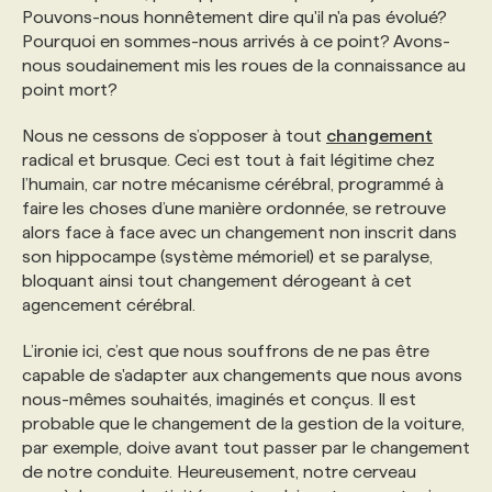
Pouvons-nous honnêtement dire qu'il n'a pas évolué?
Pourquoi en sommes-nous arrivés à ce point? Avons-
PROGRAMMES DE SUBVENTIONS
nous soudainement mis les roues de la connaissance au
point mort?
FAQ
Nous ne cessons de s’opposer à tout
changement
radical et brusque. Ceci est tout à fait légitime chez
l’humain, car notre mécanisme cérébral, programmé à
ANNONCEZ AVEC NOUS
faire les choses d’une manière ordonnée, se retrouve
alors face à face avec un changement non inscrit dans
son hippocampe (système mémoriel) et se paralyse,
bloquant ainsi tout changement dérogeant à cet
agencement cérébral.
L’ironie ici, c’est que nous souffrons de ne pas être
capable de s'adapter aux changements que nous avons
nous-mêmes souhaités, imaginés et conçus. Il est
probable que le changement de la gestion de la voiture,
par exemple, doive avant tout passer par le changement
de notre conduite. Heureusement, notre cerveau