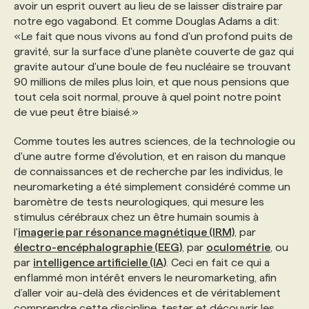
avoir un esprit ouvert au lieu de se laisser distraire par
notre ego vagabond. Et comme Douglas Adams a dit:
«Le fait que nous vivons au fond d'un profond puits de
gravité, sur la surface d'une planète couverte de gaz qui
gravite autour d'une boule de feu nucléaire se trouvant
90 millions de miles plus loin, et que nous pensions que
tout cela soit normal, prouve à quel point notre point
de vue peut être biaisé.»
Comme toutes les autres sciences, de la technologie ou
d'une autre forme d'évolution, et en raison du manque
de connaissances et de recherche par les individus, le
neuromarketing a été simplement considéré comme un
baromètre de tests neurologiques, qui mesure les
stimulus cérébraux chez un être humain soumis à
l'
imagerie par résonance magnétique (IRM)
, par
électro-encéphalographie (EEG)
, par
oculométrie
, ou
par
intelligence artificielle (IA)
. Ceci en fait ce qui a
enflammé mon intérêt envers le neuromarketing, afin
d’aller voir au-delà des évidences et de véritablement
comprendre cette discipline, tester et découvrir les