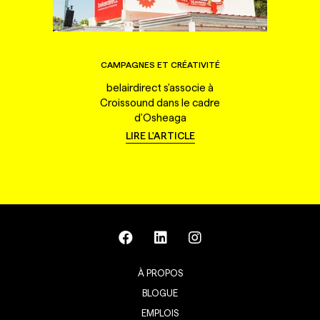
CAMPAGNES ET CRÉATIVITÉ
belairdirect s'associe à
Croissound dans le cadre
d'Osheaga
LIRE L'ARTICLE
À PROPOS
BLOGUE
EMPLOIS