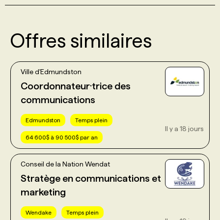
Offres similaires
Ville d'Edmundston
Coordonnateur·trice des
communications
Edmundston
Temps plein
Il y a 18 jours
64 600$ à 90 500$ par an
Conseil de la Nation Wendat
Stratège en communications et
marketing
Wendake
Temps plein