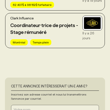
Il y a 19 jours
62 407$ à 98 152$ forfaitaire
Clark Influence
Coordinateur·trice de projets -
Stage rémunéré
Il y a 26
jours
Montréal
Temps plein
CETTE ANNONCE INTÉRESSERAIT UN‧E AMI‧E?
Inscrivez son adresse courriel et nous lui transmettrons
l'annonce par courriel.