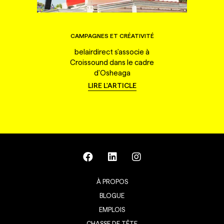
CAMPAGNES ET CRÉATIVITÉ
belairdirect s'associe à
Croissound dans le cadre
d'Osheaga
LIRE L'ARTICLE
À PROPOS
BLOGUE
EMPLOIS
CHASSE DE TÊTE