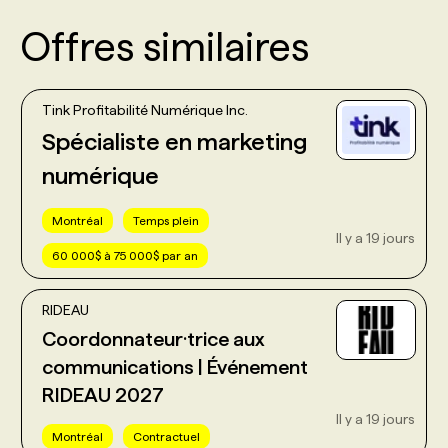
Offres similaires
Tink Profitabilité Numérique Inc.
Spécialiste en marketing
numérique
Montréal
Temps plein
Il y a 19 jours
60 000$ à 75 000$ par an
RIDEAU
Coordonnateur·trice aux
communications | Événement
RIDEAU 2027
Il y a 19 jours
Montréal
Contractuel