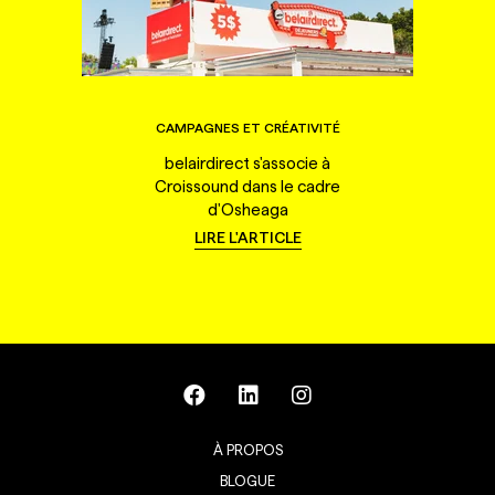
CAMPAGNES ET CRÉATIVITÉ
belairdirect s'associe à
Croissound dans le cadre
d'Osheaga
LIRE L'ARTICLE
À PROPOS
BLOGUE