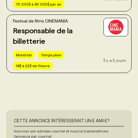
70 000$ à 80 000$ par an
Festival de films CINEMANIA
Responsable de la
billetterie
Montréal
Temps plein
Il y a 5 jours
18$ à 22$ de l'heure
CETTE ANNONCE INTÉRESSERAIT UN‧E AMI‧E?
Inscrivez son adresse courriel et nous lui transmettrons
l'annonce par courriel.