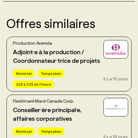
Offres similaires
Production Avenida
Adjoint·e à la production /
Coordonnateur·trice de projets
Montréal
Temps plein
Il y a 16 jours
20$ à 23$ de l'heure
FleishmanHillard Canada Corp.
Conseiller·ère principal·e,
affaires corporatives
Montreal
Temps plein
Il y a 19 jours