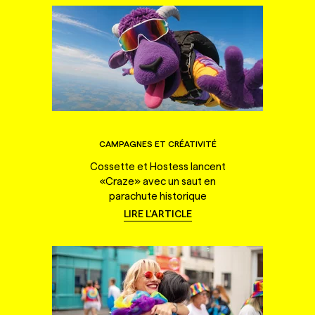
CAMPAGNES ET CRÉATIVITÉ
Cossette et Hostess lancent
«Craze» avec un saut en
parachute historique
LIRE L'ARTICLE