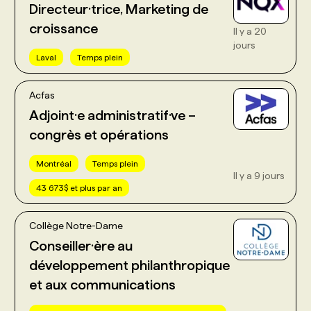
Directeur·trice, Marketing de
croissance
Il y a 20
jours
Laval
Temps plein
Acfas
Adjoint·e administratif·ve –
congrès et opérations
Montréal
Temps plein
Il y a 9 jours
43 673$ et plus par an
Collège Notre-Dame
Conseiller·ère au
développement philanthropique
et aux communications