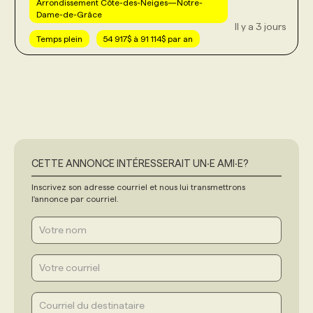
Arrondissement Côte-des-Neiges—Notre-
Dame-de-Grâce
Il y a 3 jours
Temps plein
54 917$ à 91 114$ par an
CETTE ANNONCE INTÉRESSERAIT UN‧E AMI‧E?
Inscrivez son adresse courriel et nous lui transmettrons
l'annonce par courriel.