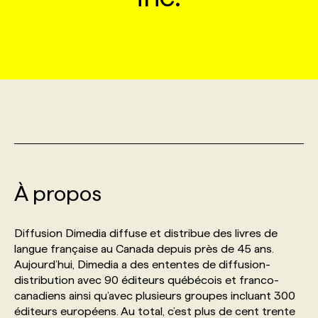
MARKETING ET COMMUNICATION
NOUVEAUX MANDATS
AFFICHEZ UN POSTE / TARIFS
CANDIDAT
BULLETIN RECRUTEMENT
NOS CONFÉRENCES
FORMATIONS
WEB & MÉDIAS SOCIAUX
VOIR LES OFFRES
AFFAIRES DE L'INDUSTRIE
CONSULTER LA CVTHÈQUE
INFOLETTRE PUBLICITÉ
FAQ
NOS FORMATIONS EN LIGNE
CHASSE DE TÊTE
MARKETING DURABLE
PROFIL CANDIDAT
INITIATIVES NUMÉRIQUES
PROFIL ENTREPRISE
ANNONCEZ AVEC NOUS
ANNONCEZ AVEC NOUS
NOS PARCOURS DE FORMATIONS
SERVICE DE CHASSE DE TÊTE
GEO/SEO
PRIX ET DISTINCTIONS
FAQ
FORMATIONS PERSONNALISÉES
NOS TARIFS
À propos
ÉVÉNEMENTIEL
TENDANCES
ANNONCEZ AVEC NOUS
NOS FORMATEUR‧RICES
NOS EXPERTISES
Diffusion Dimedia diffuse et distribue des livres de
langue française au Canada depuis près de 45 ans.
NOS AUTEUR‧RICES
POURQUOI CHOISIR NOS FORMATIONS
FAQ
Aujourd’hui, Dimedia a des ententes de diffusion-
distribution avec 90 éditeurs québécois et franco-
canadiens ainsi qu’avec plusieurs groupes incluant 300
NOS TARIFS
ANNONCEZ AVEC NOUS
éditeurs européens. Au total, c’est plus de cent trente