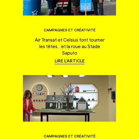
CAMPAGNES ET CRÉATIVITÉ
Air Transat et Celsius font tourner
les têtes... et la roue au Stade
Saputo
LIRE L'ARTICLE
CAMPAGNES ET CRÉATIVITÉ