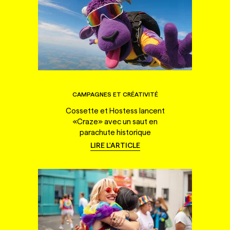
CAMPAGNES ET CRÉATIVITÉ
Cossette et Hostess lancent
«Craze» avec un saut en
parachute historique
LIRE L'ARTICLE