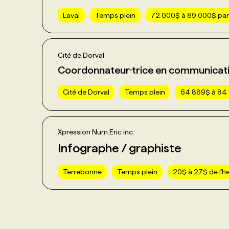
Laval
Temps plein
72 000$ à 89 000$ par
Cité de Dorval
Coordonnateur·trice en communicat
Cité de Dorval
Temps plein
64 889$ à 84 
Xpression Num.Eric inc.
Infographe / graphiste
Terrebonne
Temps plein
20$ à 27$ de l'h