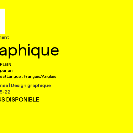
ment
raphique
PLEIN
par an
réat
Langue :
Français/Anglais
mée | Design graphique
5-22
US DISPONIBLE