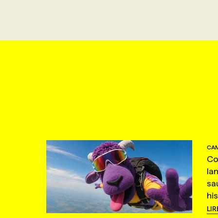
CAM
Co
la
sa
hi
LIR