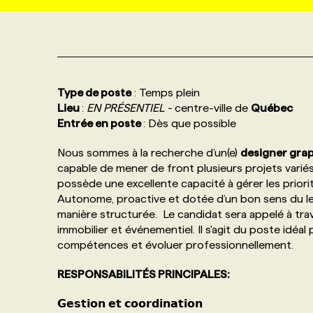
NOS TARIFS
ANNONCEZ AVEC NOUS
PROGRAMMES DE SUBVENTIONS
Type de poste
: Temps plein
FAQ
Lieu
:
EN PRÉSENTIEL -
centre-ville de
Québec
Entrée en poste
: Dès que possible
ANNONCEZ AVEC NOUS
Nous sommes à la recherche d’un(e)
designer grap
capable de mener de front plusieurs projets variés 
possède une excellente capacité à gérer les priorit
Autonome, proactive et dotée d’un bon sens du le
manière structurée. Le candidat sera appelé à travai
immobilier et événementiel. Il s'agit du poste idé
compétences et évoluer professionnellement.
RESPONSABILITÉS PRINCIPALES:
𝗚𝗲𝘀𝘁𝗶𝗼𝗻 𝗲𝘁 𝗰𝗼𝗼𝗿𝗱𝗶𝗻𝗮𝘁𝗶𝗼𝗻