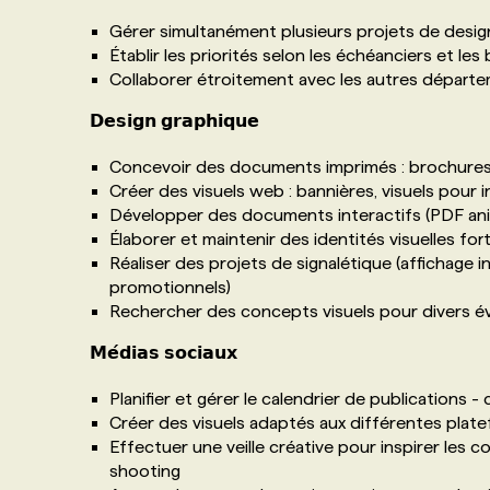
Gérer simultanément plusieurs projets de design 
Établir les priorités selon les échéanciers et les
Collaborer étroitement avec les autres départe
𝗗𝗲𝘀𝗶𝗴𝗻 𝗴𝗿𝗮𝗽𝗵𝗶𝗾𝘂𝗲
Concevoir des documents imprimés : brochures, a
Créer des visuels web : bannières, visuels pour i
Développer des documents interactifs (PDF anim
Élaborer et maintenir des identités visuelles for
Réaliser des projets de signalétique (affichage i
promotionnels)
Rechercher des concepts visuels pour divers
𝗠𝗲́𝗱𝗶𝗮𝘀 𝘀𝗼𝗰𝗶𝗮𝘂𝘅
Planifier et gérer le calendrier de publications -
Créer des visuels adaptés aux différentes plate
Effectuer une veille créative pour inspirer le
shooting