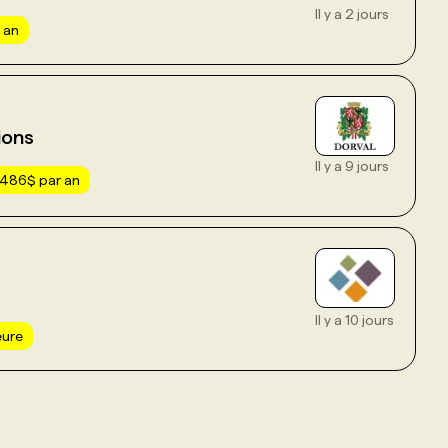
Il y a 2 jours
 an
ions
Il y a 9 jours
486$ par an
Il y a 10 jours
eure