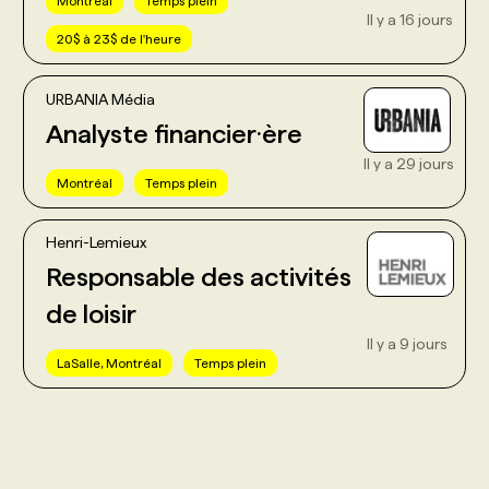
Montréal
Temps plein
Il y a 16 jours
20$ à 23$ de l'heure
URBANIA Média
Analyste financier·ère
Il y a 29 jours
Montréal
Temps plein
Henri-Lemieux
Responsable des activités
de loisir
Il y a 9 jours
LaSalle, Montréal
Temps plein