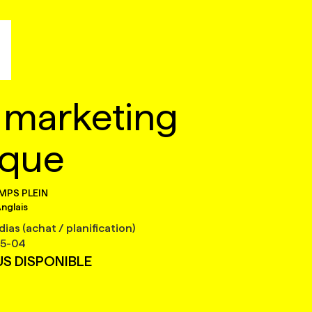
n marketing
ique
MPS PLEIN
nglais
ias (achat / planification)
5-04
US DISPONIBLE