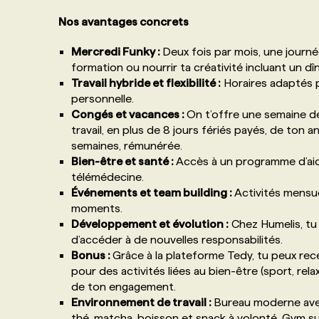
Nos avantages concrets
Mercredi Funky :
Deux fois par mois, une journé
formation ou nourrir ta créativité incluant un dî
Travail hybride et flexibilité :
Horaires adaptés po
personnelle.
Congés et vacances :
On t’offre une semaine d
travail, en plus de 8 jours fériés payés, de ton
semaines, rémunérée.
Bien-être et santé :
Accès à un programme d’aide
télémédecine.
Événements et team building :
Activités mensue
moments.
Développement et évolution :
Chez Humelis, tu 
d’accéder à de nouvelles responsabilités.
Bonus :
Grâce à la plateforme Tedy, tu peux rec
pour des activités liées au bien-être (sport, rel
de ton engagement.
Environnement de travail :
Bureau moderne avec
thé, matcha, boisson et snack à volonté. Gym su