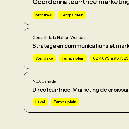
Coordonnateur·trice marketin
Montréal
Temps plein
Conseil de la Nation Wendat
Stratège en communications et mark
Wendake
Temps plein
62 407$ à 98 152$ 
NQX Canada
Directeur·trice, Marketing de croissa
Laval
Temps plein