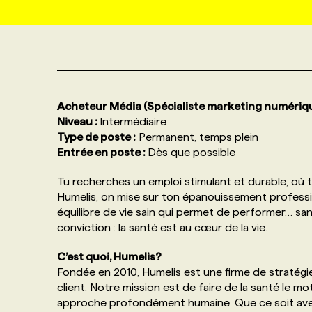
NOS TARIFS
ANNONCEZ AVEC NOUS
PROGRAMMES DE SUBVENTIONS
FAQ
Acheteur Média (Spécialiste marketing numériq
Niveau :
Intermédiaire
Type de poste :
Permanent, temps plein
ANNONCEZ AVEC NOUS
Entrée en poste :
Dès que possible
Tu recherches un emploi stimulant et durable, où t
Humelis, on mise sur ton épanouissement profess
équilibre de vie sain qui permet de performer… san
conviction : la santé est au cœur de la vie.
C’est quoi, Humelis?
Fondée en 2010, Humelis est une firme de stratégie
client. Notre mission est de faire de la santé le
approche profondément humaine. Que ce soit avec 