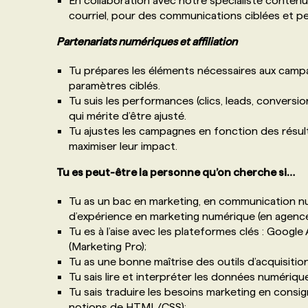
En collaboration avec notre spécialiste contenu,
courriel, pour des communications ciblées et p
Partenariats numériques et affiliation
Tu prépares les éléments nécessaires aux campa
paramètres ciblés.
Tu suis les performances (clics, leads, conversio
qui mérite d’être ajusté.
Tu ajustes les campagnes en fonction des résu
maximiser leur impact.
Tu es peut-être la personne qu’on cherche si…
Tu as un bac en marketing, en communication n
d’expérience en marketing numérique (en agence
Tu es à l’aise avec les plateformes clés : Goog
(Marketing Pro);
Tu as une bonne maîtrise des outils d’acquisiti
Tu sais lire et interpréter les données numériq
Tu sais traduire les besoins marketing en consig
notions de HTML/CSS);