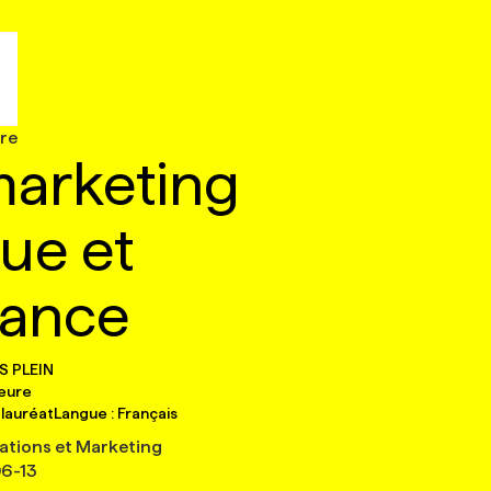
ire
marketing
ue et
mance
S PLEIN
heure
lauréat
Langue :
Français
ations et Marketing
6-13