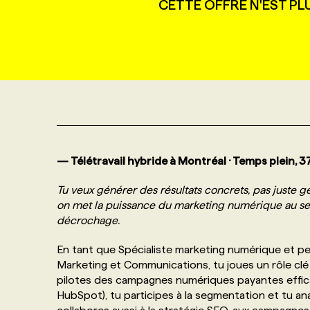
CETTE OFFRE N'EST PL
NOS TARIFS
ANNONCEZ AVEC NOUS
PROGRAMMES DE SUBVENTIONS
FAQ
ANNONCEZ AVEC NOUS
— Télétravail hybride à Montréal · Temps plein,
Tu veux générer des résultats concrets, pas juste
on met la puissance du marketing numérique au servi
décrochage.
En tant que Spécialiste marketing numérique et pe
Marketing et Communications, tu joues un rôle clé
pilotes des campagnes numériques payantes effica
HubSpot), tu participes à la segmentation et tu ana