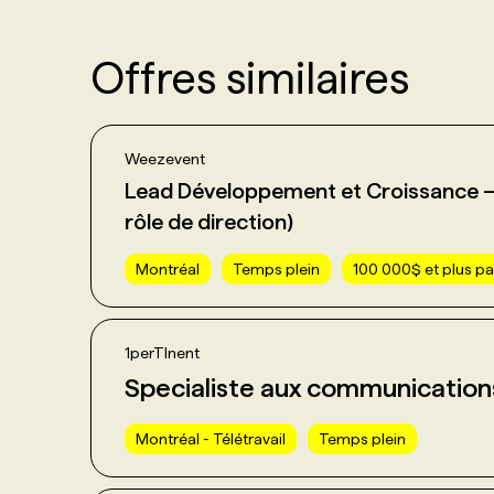
Offres similaires
Weezevent
Lead Développement et Croissance – 
rôle de direction)
Montréal
Temps plein
100 000$ et plus pa
1perTInent
Specialiste aux communication
Montréal - Télétravail
Temps plein