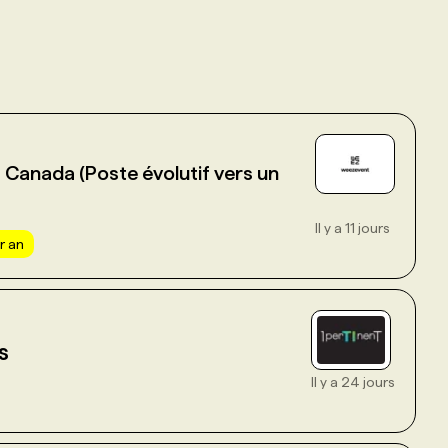
Canada (Poste évolutif vers un
Il y a 11 jours
r an
s
Il y a 24 jours