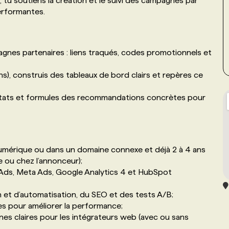
 tu soutiens la création et le suivi des campagnes par
erformantes.
gnes partenaires : liens traqués, codes promotionnels et
ns), construis des tableaux de bord clairs et repères ce
ltats et formules des recommandations concrètes pour
umérique ou dans un domaine connexe et déjà 2 à 4 ans
 ou chez l’annonceur);
le Ads, Meta Ads, Google Analytics 4 et HubSpot
on et d’automatisation, du SEO et des tests A/B;
ues pour améliorer la performance;
nes claires pour les intégrateurs web (avec ou sans