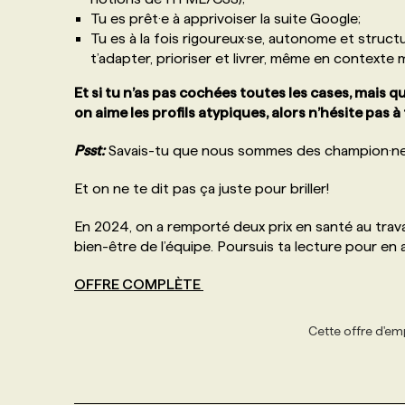
Tu es prêt·e à apprivoiser la suite Google;
Tu es à la fois rigoureux·se, autonome et struct
t’adapter, prioriser et livrer, même en contexte 
Et si tu n’as pas cochées toutes les cases, mais qu
on aime les profils atypiques, alors n’hésite pas à
Psst:
Savais-tu que nous sommes des champion·ne·s
Et on ne te dit pas ça juste pour briller!
En 2024, on a remporté deux prix en santé au trav
bien-être de l’équipe. Poursuis ta lecture pour en
OFFRE COMPLÈTE
Cette offre d'emp