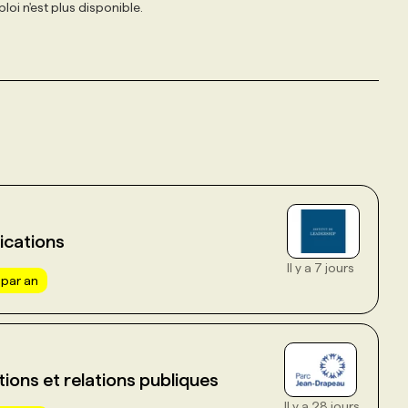
loi n'est plus disponible.
ications
Il y a 7 jours
par an
tions et relations publiques
Il y a 28 jours