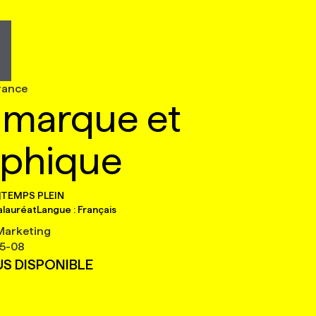
rance
e marque et
aphique
|
TEMPS PLEIN
alauréat
Langue :
Français
Marketing
5-08
US DISPONIBLE