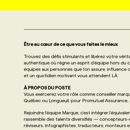
NOS TARIFS
ANNONCEZ AVEC NOUS
PROGRAMMES DE SUBVENTIONS
FAQ
Être au cœur de ce que vous faites le mieux
Trouvez des défis stimulants et libérez votre vérita
ANNONCEZ AVEC NOUS
authentique où règne un esprit d’équipe hors du 
équipes aux personnes que l’on assure, influence 
et un quotidien motivant vous attendent LÀ.
À PROPOS DU POSTE
Vous exercerez votre rôle comme conseiller marque
Québec ou Longueuil, pour Promutuel Assurance, au
Rejoindre l’équipe Marque, c’est intégrer l’équival
rassemble des talents diversifiés — concepteurs-r
réviseurs, infographistes, traducteurs, monteurs