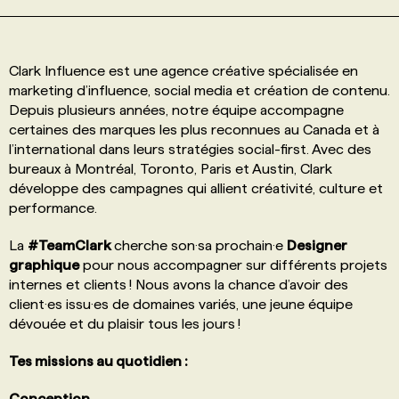
PROGRAMMES DE SUBVENTIONS
Clark Influence est une agence créative spécialisée en
marketing d’influence, social media et création de contenu.
FAQ
Depuis plusieurs années, notre équipe accompagne
certaines des marques les plus reconnues au Canada et à
l’international dans leurs stratégies social-first. Avec des
ANNONCEZ AVEC NOUS
bureaux à Montréal, Toronto, Paris et Austin, Clark
développe des campagnes qui allient créativité, culture et
performance.
La
#TeamClark
cherche son·sa prochain·e
Designer
graphique
pour nous accompagner sur différents projets
internes et clients ! Nous avons la chance d’avoir des
client·es issu·es de domaines variés, une jeune équipe
dévouée et du plaisir tous les jours !
Tes missions au quotidien :
Conception