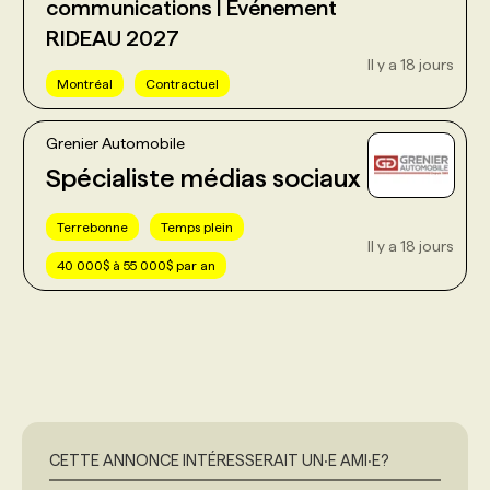
communications | Événement
RIDEAU 2027
Il y a 18 jours
Montréal
Contractuel
Grenier Automobile
Spécialiste médias sociaux
Terrebonne
Temps plein
Il y a 18 jours
40 000$ à 55 000$ par an
CETTE ANNONCE INTÉRESSERAIT UN‧E AMI‧E?