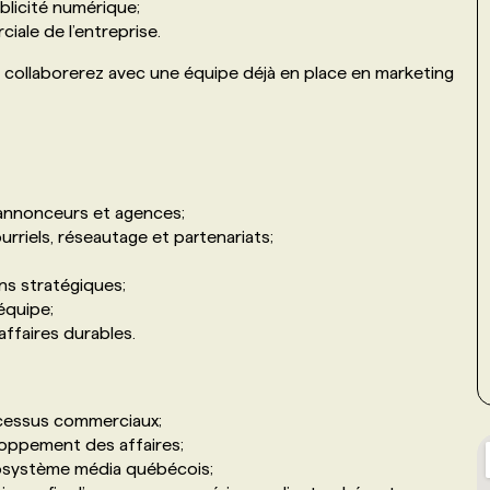
blicité numérique;
iale de l’entreprise.
t collaborerez avec une équipe déjà en place en marketing
annonceurs et agences;
rriels, réseautage et partenariats;
ns stratégiques;
équipe;
affaires durables.
ocessus commerciaux;
loppement des affaires;
cosystème média québécois;