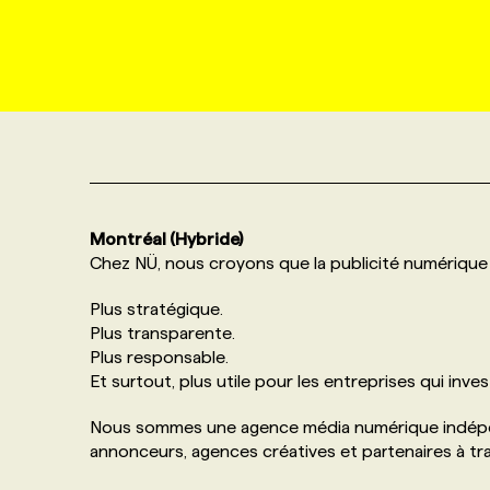
NOS TARIFS
ANNONCEZ AVEC NOUS
PROGRAMMES DE SUBVENTIONS
FAQ
ANNONCEZ AVEC NOUS
Montréal (Hybride)
Chez NÜ, nous croyons que la publicité numérique
Plus stratégique.
Plus transparente.
Plus responsable.
Et surtout, plus utile pour les entreprises qui inve
Nous sommes une agence média numérique indép
annonceurs, agences créatives et partenaires à tr