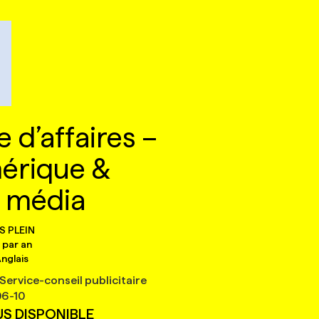
 d’affaires –
mérique &
e média
S PLEIN
 par an
nglais
 Service-conseil publicitaire
6-10
US DISPONIBLE