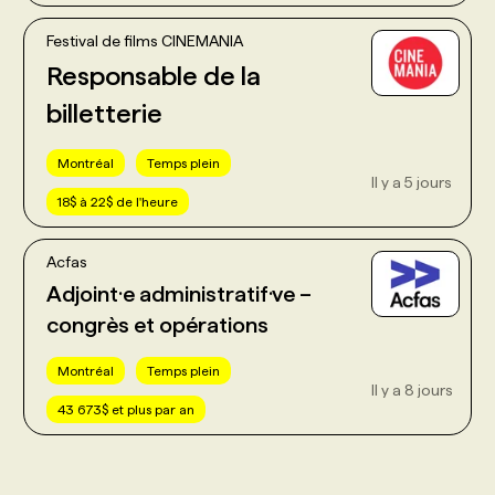
Festival de films CINEMANIA
Responsable de la
billetterie
Montréal
Temps plein
Il y a 5 jours
18$ à 22$ de l'heure
Acfas
Adjoint·e administratif·ve –
congrès et opérations
Montréal
Temps plein
Il y a 8 jours
43 673$ et plus par an