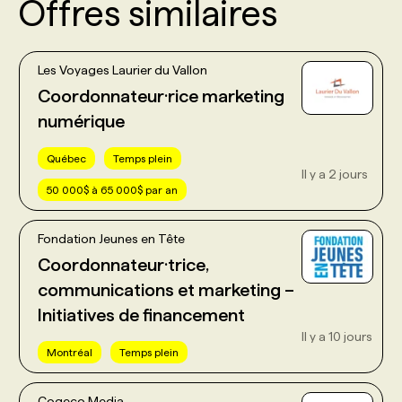
Offres similaires
Les Voyages Laurier du Vallon
Coordonnateur·rice marketing
numérique
Québec
Temps plein
Il y a 2 jours
50 000$ à 65 000$ par an
Fondation Jeunes en Tête
Coordonnateur·trice,
communications et marketing –
Initiatives de financement
Il y a 10 jours
Montréal
Temps plein
Cogeco Media