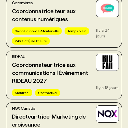
Commères
Coordonnatrice·teur aux
contenus numériques
Il y a 24
Saint-Bruno-de-Montarville
Temps plein
jours
24$ à 35$ de l'heure
RIDEAU
Coordonnateur·trice aux
communications | Événement
RIDEAU 2027
Il y a 18 jours
Montréal
Contractuel
NQX Canada
Directeur·trice, Marketing de
croissance