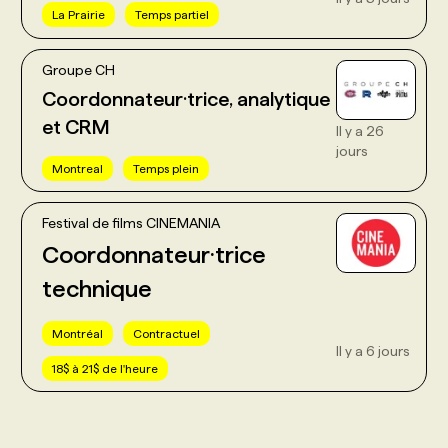
La Prairie
Temps partiel
Groupe CH
Coordonnateur·trice, analytique
et CRM
Il y a 26
jours
Montreal
Temps plein
Festival de films CINEMANIA
Coordonnateur·trice
technique
Montréal
Contractuel
Il y a 6 jours
18$ à 21$ de l'heure