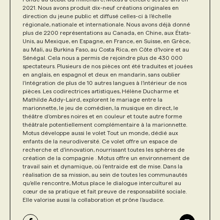
2021. Nous avons produit dix-neuf créations originales en
direction du jeune public et diffusé celles-ci à l’échelle
régionale, nationale et internationale. Nous avons déjà donné
plus de 2200 représentations au Canada, en Chine, aux États-
Unis, au Mexique, en Espagne, en France, en Suisse, en Grèce,
au Mali, au Burkina Faso, au Costa Rica, en Côte d’Ivoire et au
Sénégal. Cela nous a permis de rejoindre plus de 430 000
spectateurs. Plusieurs de nos pièces ont été traduites et jouées
en anglais, en espagnol et deux en mandarin, sans oublier
l’intégration de plus de 10 autres langues à l’intérieur de nos
pièces. Les codirectrices artistiques, Hélène Ducharme et
Mathilde Addy-Laird, explorent le mariage entre la
marionnette, le jeu de comédien, la musique en direct, le
théâtre d’ombres noires et en couleur et toute autre forme
théâtrale potentiellement complémentaire à la marionnette.
Motus développe aussi le volet Tout un monde, dédié aux
enfants de la neurodiversité. Ce volet offre un espace de
recherche et d’innovation, nourrissant toutes les sphères de
création de la compagnie . Motus offre un environnement de
travail sain et dynamique, où l’entraide est de mise. Dans la
réalisation de sa mission, au sein de toutes les communautés
qu’elle rencontre, Motus place le dialogue interculturel au
cœur de sa pratique et fait preuve de responsabilité sociale.
Elle valorise aussi la collaboration et prône l’audace.