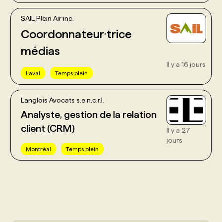
SAIL Plein Air inc.
Coordonnateur·trice
médias
Il y a 16 jours
Laval
Temps plein
Langlois Avocats s.e.n.c.r.l.
Analyste, gestion de la relation
client (CRM)
Il y a 27
jours
Montréal
Temps plein