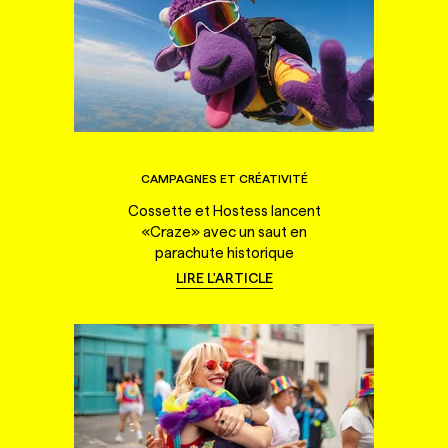
CAMPAGNES ET CRÉATIVITÉ
Cossette et Hostess lancent
«Craze» avec un saut en
parachute historique
LIRE L'ARTICLE