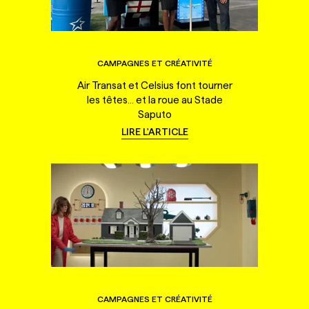
CAMPAGNES ET CRÉATIVITÉ
Air Transat et Celsius font tourner
les têtes... et la roue au Stade
Saputo
LIRE L'ARTICLE
CAMPAGNES ET CRÉATIVITÉ