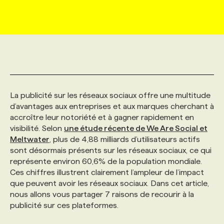
MARKETING ET COMMUNICATION
NOUVEAUX MANDATS
AFFICHEZ UN POSTE / TARIFS
CANDIDAT
BULLETIN RECRUTEMENT
NOS CONFÉRENCES
FORMATIONS
WEB & MÉDIAS SOCIAUX
VOIR LES OFFRES
AFFAIRES DE L'INDUSTRIE
CONSULTER LA CVTHÈQUE
INFOLETTRE PUBLICITÉ
FAQ
NOS FORMATIONS EN LIGNE
CHASSE DE TÊTE
MARKETING DURABLE
PROFIL CANDIDAT
INITIATIVES NUMÉRIQUES
PROFIL ENTREPRISE
ANNONCEZ AVEC NOUS
ANNONCEZ AVEC NOUS
NOS PARCOURS DE FORMATIONS
SERVICE DE CHASSE DE TÊTE
La publicité sur les réseaux sociaux offre une multitude
d’avantages aux entreprises et aux marques cherchant à
accroître leur notoriété et à gagner rapidement en
GEO/SEO
PRIX ET DISTINCTIONS
FAQ
FORMATIONS PERSONNALISÉES
NOS TARIFS
visibilité. Selon
une étude récente de We Are Social et
Meltwater
, plus de 4,88 milliards d’utilisateurs actifs
sont désormais présents sur les réseaux sociaux, ce qui
ÉVÉNEMENTIEL
TENDANCES
ANNONCEZ AVEC NOUS
NOS FORMATEUR‧RICES
NOS EXPERTISES
représente environ 60,6% de la population mondiale.
Ces chiffres illustrent clairement l’ampleur de l’impact
que peuvent avoir les réseaux sociaux. Dans cet article,
NOS AUTEUR‧RICES
POURQUOI CHOISIR NOS FORMATIONS
FAQ
nous allons vous partager 7 raisons de recourir à la
publicité sur ces plateformes.
NOS TARIFS
ANNONCEZ AVEC NOUS