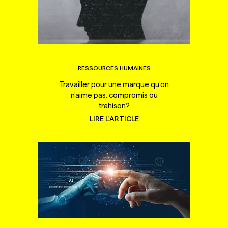
RESSOURCES HUMAINES
Travailler pour une marque qu’on
n’aime pas: compromis ou
trahison?
LIRE L'ARTICLE