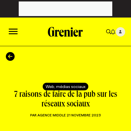
ACTUALITÉS
CATÉGORIES
MAGAZINE
Web, médias sociaux
TOUTES LES CATÉGORIES
CHRONIQUES
FORFAITS ABONNEMENT
INFOLETTRES
7 raisons de faire de la pub sur les
réseaux sociaux
TOUTES LES CHRONIQUES
CAMPAGNES ET CRÉATIVITÉ
VOIR TOUTES LES PARUTIONS
INFOLETTRE EN BREF
EMPLOIS
PAR
AGENCE MIDDLE
21 NOVEMBRE 2023
NOUVEAU!
RESSOURCES HUMAINES
NOMINATIONS
ANNONCEZ AVEC NOUS
BULLETIN FORMATION
EMPLOYEUR
CONFÉRENCES