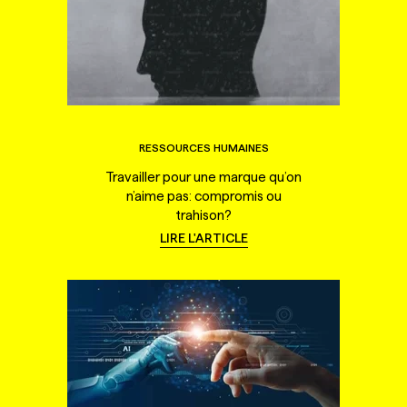
RESSOURCES HUMAINES
Travailler pour une marque qu’on
n’aime pas: compromis ou
trahison?
LIRE L'ARTICLE