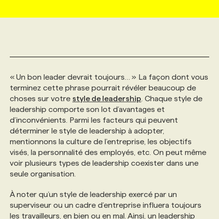
MARKETING ET COMMUNICATION
NOUVEAUX MANDATS
AFFICHEZ UN POSTE / TARIFS
CANDIDAT
BULLETIN RECRUTEMENT
NOS CONFÉRENCES
FORMATIONS
WEB & MÉDIAS SOCIAUX
VOIR LES OFFRES
AFFAIRES DE L'INDUSTRIE
CONSULTER LA CVTHÈQUE
INFOLETTRE PUBLICITÉ
FAQ
NOS FORMATIONS EN LIGNE
CHASSE DE TÊTE
« Un bon leader devrait toujours… » La façon dont vous
MARKETING DURABLE
PROFIL CANDIDAT
terminez cette phrase pourrait révéler beaucoup de
INITIATIVES NUMÉRIQUES
PROFIL ENTREPRISE
ANNONCEZ AVEC NOUS
ANNONCEZ AVEC NOUS
NOS PARCOURS DE FORMATIONS
SERVICE DE CHASSE DE TÊTE
choses sur votre
style de leadership
. Chaque style de
leadership comporte son lot d’avantages et
GEO/SEO
PRIX ET DISTINCTIONS
FAQ
FORMATIONS PERSONNALISÉES
NOS TARIFS
d’inconvénients. Parmi les facteurs qui peuvent
déterminer le style de leadership à adopter,
mentionnons la culture de l’entreprise, les objectifs
ÉVÉNEMENTIEL
TENDANCES
ANNONCEZ AVEC NOUS
NOS FORMATEUR‧RICES
NOS EXPERTISES
visés, la personnalité des employés, etc. On peut même
voir plusieurs types de leadership coexister dans une
seule organisation.
NOS AUTEUR‧RICES
POURQUOI CHOISIR NOS FORMATIONS
FAQ
À noter qu’un style de leadership exercé par un
superviseur ou un cadre d’entreprise influera toujours
NOS TARIFS
ANNONCEZ AVEC NOUS
les travailleurs, en bien ou en mal. Ainsi, un leadership