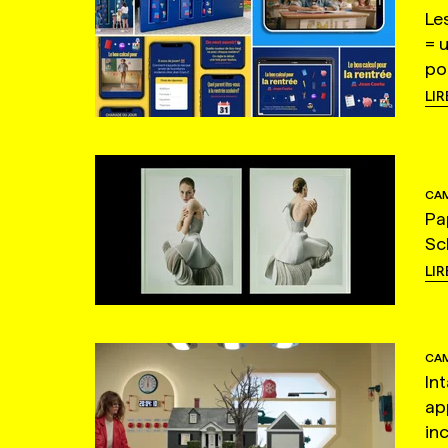
Le
= 
po
LIR
CAM
Pa
Sc
LIR
CAM
In
ap
in