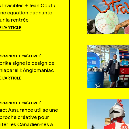
s Invisibles + Jean Coutu
une équation gagnante
ur la rentrée
E L'ARTICLE
PAGNES ET CRÉATIVITÉ
prika signe le design de
hiaparelli: Anglomaniac
E L'ARTICLE
PAGNES ET CRÉATIVITÉ
tact Assurance utilise une
proche créative pour
citer les Canadien·nes à