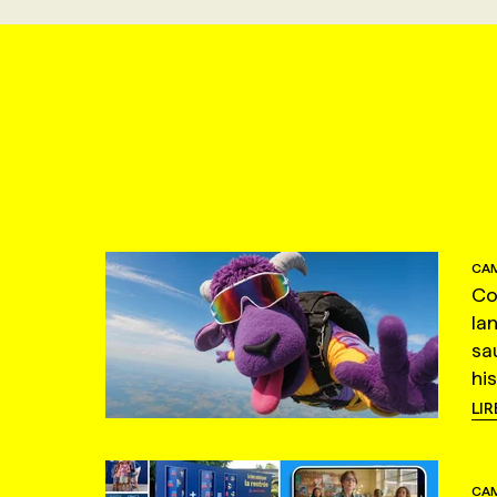
CAM
Co
la
sa
hi
LIR
CAM