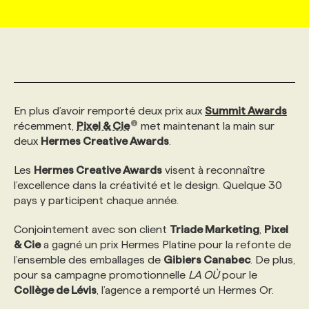
MARKETING ET COMMUNICATION
NOUVEAUX MANDATS
AFFICHEZ UN POSTE / TARIFS
CANDIDAT
BULLETIN RECRUTEMENT
NOS CONFÉRENCES
FORMATIONS
WEB & MÉDIAS SOCIAUX
VOIR LES OFFRES
AFFAIRES DE L'INDUSTRIE
CONSULTER LA CVTHÈQUE
INFOLETTRE PUBLICITÉ
FAQ
NOS FORMATIONS EN LIGNE
CHASSE DE TÊTE
En plus d’avoir remporté deux prix aux
Summit Awards
MARKETING DURABLE
PROFIL CANDIDAT
INITIATIVES NUMÉRIQUES
PROFIL ENTREPRISE
ANNONCEZ AVEC NOUS
ANNONCEZ AVEC NOUS
NOS PARCOURS DE FORMATIONS
SERVICE DE CHASSE DE TÊTE
récemment,
Pixel & Cie
met maintenant la main sur
deux
Hermes Creative Awards
.
GEO/SEO
PRIX ET DISTINCTIONS
FAQ
FORMATIONS PERSONNALISÉES
NOS TARIFS
Les
Hermes Creative Awards
visent à reconnaître
l’excellence dans la créativité et le design. Quelque 30
pays y participent chaque année.
ÉVÉNEMENTIEL
TENDANCES
ANNONCEZ AVEC NOUS
NOS FORMATEUR‧RICES
NOS EXPERTISES
Conjointement avec son client
Triade Marketing
,
Pixel
& Cie
a gagné un prix Hermes Platine pour la refonte de
NOS AUTEUR‧RICES
POURQUOI CHOISIR NOS FORMATIONS
FAQ
l’ensemble des emballages de
Gibiers Canabec
. De plus,
pour sa campagne promotionnelle
LA OÙ
pour le
Collège de Lévis
, l’agence a remporté un Hermes Or.
NOS TARIFS
ANNONCEZ AVEC NOUS