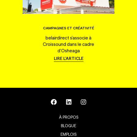
CAMPAGNES ET CRÉATIVITÉ
belairdirect s'associe à
Croissound dans le cadre
d'Osheaga
LIRE L'ARTICLE
À PROPOS
BLOGUE
EMPLOIS