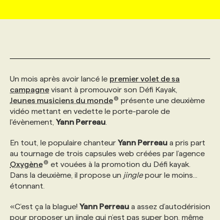
MARKETING ET COMMUNICATION
NOUVEAUX MANDATS
AFFICHEZ UN POSTE / TARIFS
CANDIDAT
BULLETIN RECRUTEMENT
NOS CONFÉRENCES
FORMATIONS
WEB & MÉDIAS SOCIAUX
VOIR LES OFFRES
AFFAIRES DE L'INDUSTRIE
CONSULTER LA CVTHÈQUE
INFOLETTRE PUBLICITÉ
FAQ
NOS FORMATIONS EN LIGNE
CHASSE DE TÊTE
Un mois après avoir lancé le
premier volet de sa
MARKETING DURABLE
PROFIL CANDIDAT
INITIATIVES NUMÉRIQUES
PROFIL ENTREPRISE
ANNONCEZ AVEC NOUS
ANNONCEZ AVEC NOUS
NOS PARCOURS DE FORMATIONS
SERVICE DE CHASSE DE TÊTE
campagne
visant à promouvoir son Défi Kayak,
Jeunes musiciens du monde
présente une deuxième
vidéo mettant en vedette le porte-parole de
GEO/SEO
PRIX ET DISTINCTIONS
FAQ
FORMATIONS PERSONNALISÉES
NOS TARIFS
l'évènement,
Yann Perreau
.
En tout, le populaire chanteur
Yann Perreau
a pris part
ÉVÉNEMENTIEL
TENDANCES
ANNONCEZ AVEC NOUS
NOS FORMATEUR‧RICES
NOS EXPERTISES
au tournage de trois capsules web créées par l’agence
Oxygène
et vouées à la promotion du Défi kayak.
Dans la deuxième, il propose un
jingle
pour le moins...
NOS AUTEUR‧RICES
POURQUOI CHOISIR NOS FORMATIONS
FAQ
étonnant.
«C’est ça la blague!
Yann Perreau
a assez d’autodérision
NOS TARIFS
ANNONCEZ AVEC NOUS
pour proposer un jingle qui n’est pas super bon, même