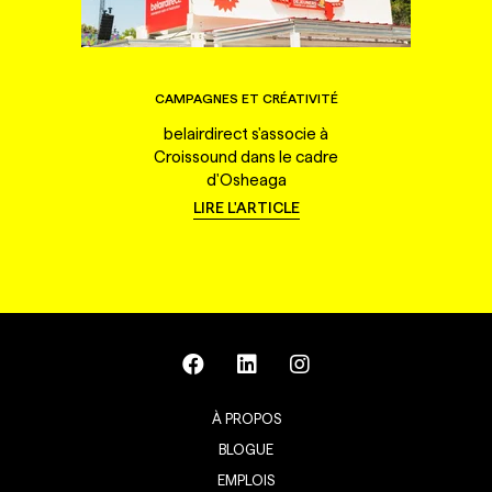
CAMPAGNES ET CRÉATIVITÉ
belairdirect s'associe à
Croissound dans le cadre
d'Osheaga
LIRE L'ARTICLE
À PROPOS
BLOGUE
EMPLOIS