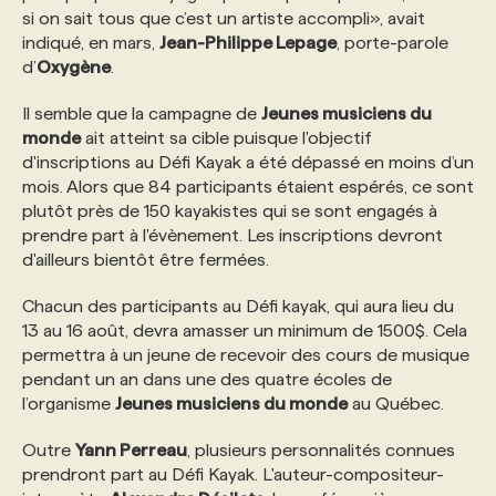
si on sait tous que c’est un artiste accompli», avait
indiqué, en mars,
Jean-Philippe Lepage
, porte-parole
PROGRAMMES DE SUBVENTIONS
d’
Oxygène
.
Il semble que la campagne de
Jeunes musiciens du
FAQ
monde
ait atteint sa cible puisque l'objectif
d'inscriptions au Défi Kayak a été dépassé en moins d’un
mois. Alors que 84 participants étaient espérés, ce sont
ANNONCEZ AVEC NOUS
plutôt près de 150 kayakistes qui se sont engagés à
prendre part à l'évènement. Les inscriptions devront
d'ailleurs bientôt être fermées.
Chacun des participants au Défi kayak, qui aura lieu du
13 au 16 août, devra amasser un minimum de 1500$. Cela
permettra à un jeune de recevoir des cours de musique
pendant un an dans une des quatre écoles de
l’organisme
Jeunes musiciens du monde
au Québec.
Outre
Yann Perreau
, plusieurs personnalités connues
prendront part au Défi Kayak. L'auteur-compositeur-