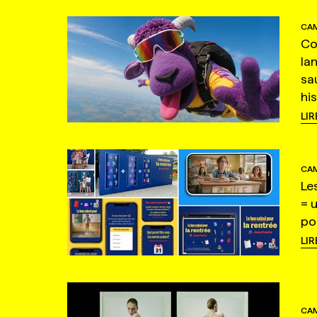
CAM
Co
la
sa
hi
LIR
CAM
Le
= 
po
LIR
CAM