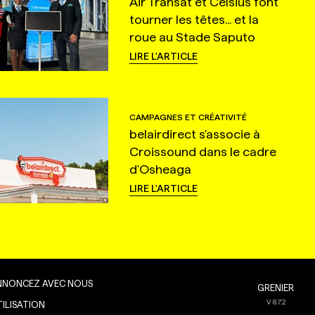
Air Transat et Celsius font
tourner les têtes... et la
roue au Stade Saputo
LIRE L'ARTICLE
CAMPAGNES ET CRÉATIVITÉ
belairdirect s'associe à
Croissound dans le cadre
d'Osheaga
LIRE L'ARTICLE
NNONCEZ AVEC NOUS
GRENIER
V
8.7.2
TILISATION