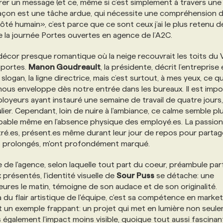
rer un message (et ce, même si c’est simplement à travers un
e façon est une tâche ardue, qui nécessite une compréhension 
té humain», c’est parce que ce sont ceux j’ai le plus retenu 
 la journée Portes ouvertes en agence de l’A2C.
 décor presque romantique où la neige recouvrait les toits du 
 portes.
Manon Goudreault
, la présidente, décrit l’entreprise
logan, la ligne directrice, mais c’est surtout, à mes yeux, ce qu
i nous enveloppe dès notre entrée dans les bureaux. Il est imp
ployeurs ayant instauré une semaine de travail de quatre jours,
iculier. Cependant, loin de nuire à l'ambiance, ce calme semble pl
alpable même en l'absence physique des employé.es. La passion
ntré.es, présent.es même durant leur jour de repos pour parta
s prolongés, m'ont profondément marqué.
e de l'agence, selon laquelle tout part du coeur, préambule parf
présentés, l'identité visuelle de
Sour Puss
se détache: une
 heures le matin, témoigne de son audace et de son originalité.
 du flair artistique de l'équipe, c'est sa compétence en market
 un exemple frappant: un projet qui met en lumière non seul
is également l'impact moins visible, quoique tout aussi fascinan