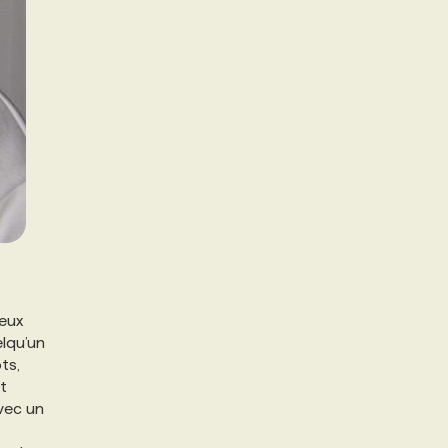
deux
elqu’un
ts,
t
vec un