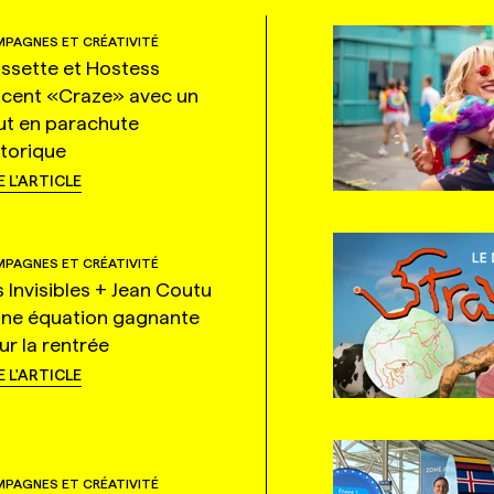
PAGNES ET CRÉATIVITÉ
ssette et Hostess
ncent «Craze» avec un
ut en parachute
storique
E L'ARTICLE
PAGNES ET CRÉATIVITÉ
s Invisibles + Jean Coutu
une équation gagnante
ur la rentrée
E L'ARTICLE
PAGNES ET CRÉATIVITÉ