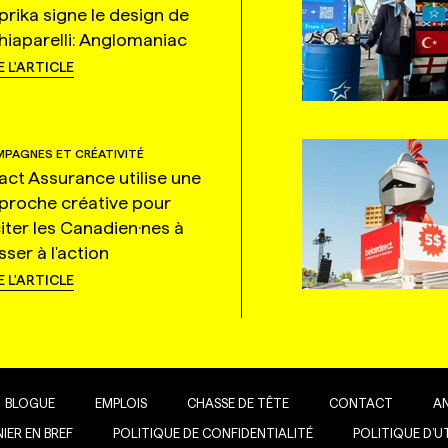
prika signe le design de
hiaparelli: Anglomaniac
E L'ARTICLE
PAGNES ET CRÉATIVITÉ
tact Assurance utilise une
proche créative pour
citer les Canadien·nes à
ser à l'action
E L'ARTICLE
BLOGUE
EMPLOIS
CHASSE DE TÊTE
CONTACT
A
IER EN BREF
POLITIQUE DE CONFIDENTIALITÉ
POLITIQUE D’U