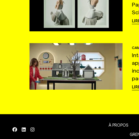
Pa
Sc
LIR
CAM
In
ap
in
pas
LIR
À PROPOS
GREN