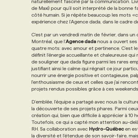
naturellement fasciné par la communication. Liv
de Maxi) pour qu’il soit interprété de la bonn
côté humain. Si je répète beaucoup les mots «cô
expérience chez l’Agence dada, dans le cadre de
C'est par un vendredi matin de février, dans un
Montréal, que l'
Agence dada
nous a ouvert ses
quatre mots: avec amour et pertinence. C’est le s
définit l'énergie accueillante et chaleureuse qu
de souligner que dada figure parmi les rares em
justifiant ainsi le calme qui régnait ce jour part
nourrir une énergie positive et contagieuse, p
l'enthousiasme de ceux et celles que j'ai renco
projets rendus possibles grâce à ces weekend
D’emblée, l'équipe a partagé avec nous la cultur
la découverte de ses projets phares. Parmi ceux 
création qui, bien que difficile à apprécier à 10
Toutefois, ce qui a capté mon attention au-delà
RH. Sa collaboration avec
Hydro-Québec
en est
la diversité et l'étendue de son savoir-faire, ma