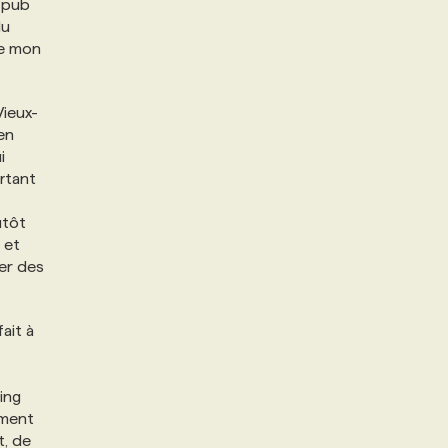
e pub
du
de mon
Vieux-
 en
i
ortant
utôt
 et
ger des
ait à
ing
ement
t, de