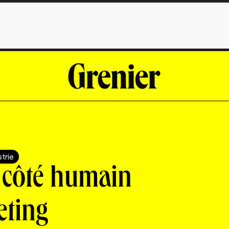
strie
 côté humain
eting