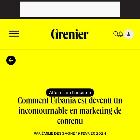
ACTUALITÉS
CATÉGORIES
MAGAZINE
Affaires de l'industrie
TOUTES LES CATÉGORIES
CHRONIQUES
FORFAITS ABONNEMENT
INFOLETTRES
Comment Urbania est devenu un
incontournable en marketing de
TOUTES LES CHRONIQUES
CAMPAGNES ET CRÉATIVITÉ
VOIR TOUTES LES PARUTIONS
INFOLETTRE EN BREF
EMPLOIS
contenu
PAR
ÉMILIE DESGAGNÉ
19 FÉVRIER 2024
NOUVEAU!
RESSOURCES HUMAINES
NOMINATIONS
ANNONCEZ AVEC NOUS
BULLETIN FORMATION
EMPLOYEUR
CONFÉRENCES