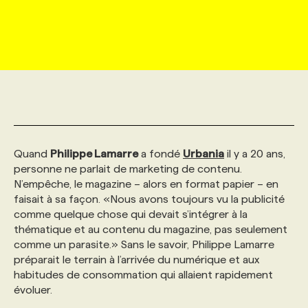
MARKETING ET COMMUNICATION
NOUVEAUX MANDATS
AFFICHEZ UN POSTE / TARIFS
CANDIDAT
BULLETIN RECRUTEMENT
NOS CONFÉRENCES
FORMATIONS
WEB & MÉDIAS SOCIAUX
VOIR LES OFFRES
AFFAIRES DE L'INDUSTRIE
CONSULTER LA CVTHÈQUE
INFOLETTRE PUBLICITÉ
FAQ
NOS FORMATIONS EN LIGNE
CHASSE DE TÊTE
MARKETING DURABLE
PROFIL CANDIDAT
INITIATIVES NUMÉRIQUES
PROFIL ENTREPRISE
ANNONCEZ AVEC NOUS
ANNONCEZ AVEC NOUS
NOS PARCOURS DE FORMATIONS
SERVICE DE CHASSE DE TÊTE
Quand
Philippe Lamarre
a fondé
Urbania
il y a 20 ans,
GEO/SEO
PRIX ET DISTINCTIONS
FAQ
FORMATIONS PERSONNALISÉES
NOS TARIFS
personne ne parlait de marketing de contenu.
N’empêche, le magazine – alors en format papier – en
faisait à sa façon. «Nous avons toujours vu la publicité
ÉVÉNEMENTIEL
TENDANCES
ANNONCEZ AVEC NOUS
NOS FORMATEUR‧RICES
NOS EXPERTISES
comme quelque chose qui devait s’intégrer à la
thématique et au contenu du magazine, pas seulement
comme un parasite.» Sans le savoir, Philippe Lamarre
NOS AUTEUR‧RICES
POURQUOI CHOISIR NOS FORMATIONS
FAQ
préparait le terrain à l’arrivée du numérique et aux
habitudes de consommation qui allaient rapidement
évoluer.
NOS TARIFS
ANNONCEZ AVEC NOUS