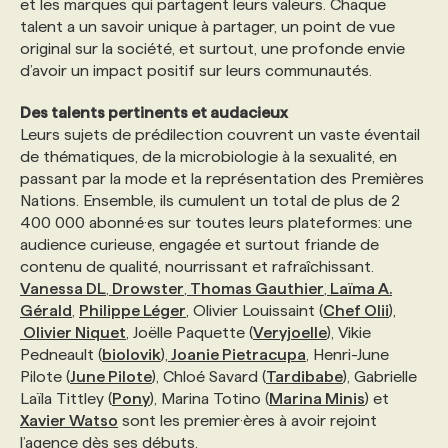
et les marques qui partagent leurs valeurs. Chaque
talent a un savoir unique à partager, un point de vue
PROGRAMMES DE SUBVENTIONS
original sur la société, et surtout, une profonde envie
d’avoir un impact positif sur leurs communautés.
FAQ
Des talents pertinents et audacieux
Leurs sujets de prédilection couvrent un vaste éventail
de thématiques, de la microbiologie à la sexualité, en
ANNONCEZ AVEC NOUS
passant par la mode et la représentation des Premières
Nations. Ensemble, ils cumulent un total de plus de 2
400 000 abonné·es sur toutes leurs plateformes: une
audience curieuse, engagée et surtout friande de
contenu de qualité, nourrissant et rafraîchissant.
Vanessa DL
,
Drowster
,
Thomas Gauthier
,
Laïma A.
Gérald
,
Philippe Léger
, Olivier Louissaint (
Chef Olii
),
Olivier Niquet
, Joëlle Paquette (
Veryjoelle
), Vikie
Pedneault (
biolovik
),
Joanie Pietracupa
, Henri-June
Pilote (
June Pilote
), Chloé Savard (
Tardibabe
), Gabrielle
Laïla Tittley (
Pony
), Marina Totino (
Marina Minis
) et
Xavier Watso
sont les premier·ères à avoir rejoint
l’agence dès ses débuts.