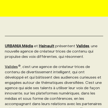
MARKETING ET COMMUNICATION
NOUVEAUX MANDATS
AFFICHEZ UN POSTE / TARIFS
CANDIDAT
BULLETIN RECRUTEMENT
NOS CONFÉRENCES
FORMATIONS
WEB & MÉDIAS SOCIAUX
VOIR LES OFFRES
AFFAIRES DE L'INDUSTRIE
CONSULTER LA CVTHÈQUE
INFOLETTRE PUBLICITÉ
FAQ
NOS FORMATIONS EN LIGNE
CHASSE DE TÊTE
MARKETING DURABLE
PROFIL CANDIDAT
INITIATIVES NUMÉRIQUES
PROFIL ENTREPRISE
ANNONCEZ AVEC NOUS
ANNONCEZ AVEC NOUS
NOS PARCOURS DE FORMATIONS
SERVICE DE CHASSE DE TÊTE
URBANIA Média
et
Hainault
présentent
Valides
, une
nouvelle agence de créateur·trices de contenu qui
propulse des voix différentes, qui résonnent.
GEO/SEO
PRIX ET DISTINCTIONS
FAQ
FORMATIONS PERSONNALISÉES
NOS TARIFS
Valides
, c’est une agence de créateur·trices de
contenu de divertissement intelligent, qui ont
ÉVÉNEMENTIEL
TENDANCES
ANNONCEZ AVEC NOUS
NOS FORMATEUR‧RICES
NOS EXPERTISES
développé et qui bâtissent des audiences curieuses et
engagées autour de thématiques diversifiées. C’est une
agence qui aide ses talents à utiliser leur voix de façon
NOS AUTEUR‧RICES
POURQUOI CHOISIR NOS FORMATIONS
FAQ
innovante, sur les plateformes numériques, dans les
médias et sous forme de conférences, en les
accompagnant dans leurs relations avec les partenaires
NOS TARIFS
ANNONCEZ AVEC NOUS