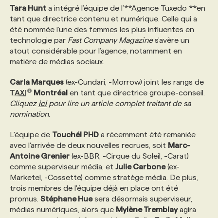
Tara Hunt
a intégré l’équipe de l’**Agence Tuxedo **en
tant que directrice contenu et numérique. Celle qui a
PROGRAMMES DE SUBVENTIONS
été nommée l’une des femmes les plus influentes en
technologie par
Fast Company Magazine
s’avère un
atout considérable pour l’agence, notamment en
FAQ
matière de médias sociaux.
Carla Marques
(ex-Cundari, -Morrow) joint les rangs de
ANNONCEZ AVEC NOUS
TAXI
Montréal
en tant que directrice groupe-conseil.
Cliquez
ici
pour lire un article complet traitant de sa
nomination
.
L'équipe de
Touché! PHD
a récemment été remaniée
avec l'arrivée de deux nouvelles recrues, soit
Marc-
Antoine Grenier
(ex-BBR, -Cirque du Soleil, -Carat)
comme superviseur média, et
Julie Carbone
(ex-
Marketel, -Cossette) comme stratège média. De plus,
trois membres de l'équipe déjà en place ont été
promus.
Stéphane Hue
sera désormais superviseur,
médias numériques, alors que
Mylène Tremblay
agira