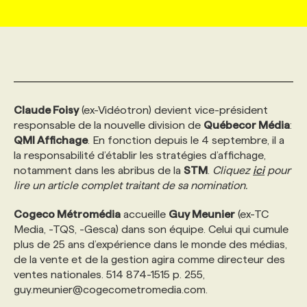
MARKETING ET COMMUNICATION
NOUVEAUX MANDATS
AFFICHEZ UN POSTE / TARIFS
CANDIDAT
BULLETIN RECRUTEMENT
NOS CONFÉRENCES
FORMATIONS
WEB & MÉDIAS SOCIAUX
VOIR LES OFFRES
AFFAIRES DE L'INDUSTRIE
CONSULTER LA CVTHÈQUE
INFOLETTRE PUBLICITÉ
FAQ
NOS FORMATIONS EN LIGNE
CHASSE DE TÊTE
Claude Foisy
(ex-Vidéotron) devient vice-président
MARKETING DURABLE
PROFIL CANDIDAT
INITIATIVES NUMÉRIQUES
PROFIL ENTREPRISE
ANNONCEZ AVEC NOUS
ANNONCEZ AVEC NOUS
NOS PARCOURS DE FORMATIONS
SERVICE DE CHASSE DE TÊTE
responsable de la nouvelle division de
Québecor Média
:
QMI Affichage
. En fonction depuis le 4 septembre, il a
la responsabilité d’établir les stratégies d’affichage,
GEO/SEO
PRIX ET DISTINCTIONS
FAQ
FORMATIONS PERSONNALISÉES
NOS TARIFS
notamment dans les abribus de la
STM
.
Cliquez
ici
pour
lire un article complet traitant de sa nomination.
ÉVÉNEMENTIEL
TENDANCES
ANNONCEZ AVEC NOUS
NOS FORMATEUR‧RICES
NOS EXPERTISES
Cogeco Métromédia
accueille
Guy Meunier
(ex-TC
Media, -TQS, -Gesca) dans son équipe. Celui qui cumule
plus de 25 ans d’expérience dans le monde des médias,
NOS AUTEUR‧RICES
POURQUOI CHOISIR NOS FORMATIONS
FAQ
de la vente et de la gestion agira comme directeur des
ventes nationales. 514 874-1515 p. 255,
guy.meunier@cogecometromedia.com
.
NOS TARIFS
ANNONCEZ AVEC NOUS