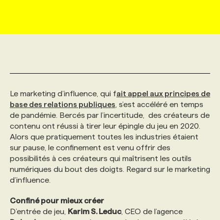
MARKETING ET COMMUNICATION
NOUVEAUX MANDATS
AFFICHEZ UN POSTE / TARIFS
CANDIDAT
BULLETIN RECRUTEMENT
NOS CONFÉRENCES
FORMATIONS
WEB & MÉDIAS SOCIAUX
VOIR LES OFFRES
AFFAIRES DE L'INDUSTRIE
CONSULTER LA CVTHÈQUE
INFOLETTRE PUBLICITÉ
FAQ
NOS FORMATIONS EN LIGNE
CHASSE DE TÊTE
MARKETING DURABLE
PROFIL CANDIDAT
INITIATIVES NUMÉRIQUES
PROFIL ENTREPRISE
ANNONCEZ AVEC NOUS
ANNONCEZ AVEC NOUS
NOS PARCOURS DE FORMATIONS
SERVICE DE CHASSE DE TÊTE
Le marketing d’influence, qui f
ait appel aux principes de
base des relations publiques
, s’est accéléré en temps
de pandémie. Bercés par l’incertitude, des créateurs de
GEO/SEO
PRIX ET DISTINCTIONS
FAQ
FORMATIONS PERSONNALISÉES
NOS TARIFS
contenu ont réussi à tirer leur épingle du jeu en 2020.
Alors que pratiquement toutes les industries étaient
sur pause, le confinement est venu offrir des
ÉVÉNEMENTIEL
TENDANCES
ANNONCEZ AVEC NOUS
NOS FORMATEUR‧RICES
NOS EXPERTISES
possibilités à ces créateurs qui maîtrisent les outils
numériques du bout des doigts. Regard sur le marketing
d’influence.
NOS AUTEUR‧RICES
POURQUOI CHOISIR NOS FORMATIONS
FAQ
Confiné pour mieux créer
D’entrée de jeu,
Karim S. Leduc
, CEO de l’agence
NOS TARIFS
ANNONCEZ AVEC NOUS