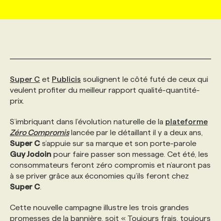
MARKETING ET COMMUNICATION
NOUVEAUX MANDATS
AFFICHEZ UN POSTE / TARIFS
CANDIDAT
BULLETIN RECRUTEMENT
NOS CONFÉRENCES
FORMATIONS
WEB & MÉDIAS SOCIAUX
VOIR LES OFFRES
AFFAIRES DE L'INDUSTRIE
CONSULTER LA CVTHÈQUE
INFOLETTRE PUBLICITÉ
FAQ
NOS FORMATIONS EN LIGNE
CHASSE DE TÊTE
Super C
et
Publicis
soulignent le côté futé de ceux qui
MARKETING DURABLE
PROFIL CANDIDAT
INITIATIVES NUMÉRIQUES
PROFIL ENTREPRISE
ANNONCEZ AVEC NOUS
ANNONCEZ AVEC NOUS
NOS PARCOURS DE FORMATIONS
SERVICE DE CHASSE DE TÊTE
veulent profiter du meilleur rapport qualité-quantité-
prix.
GEO/SEO
PRIX ET DISTINCTIONS
FAQ
FORMATIONS PERSONNALISÉES
NOS TARIFS
S’imbriquant dans l’évolution naturelle de la
plateforme
Zéro Compromis
lancée par le détaillant il y a deux ans,
Super C
s’appuie sur sa marque et son porte-parole
ÉVÉNEMENTIEL
TENDANCES
ANNONCEZ AVEC NOUS
NOS FORMATEUR‧RICES
NOS EXPERTISES
Guy Jodoin
pour faire passer son message. Cet été, les
consommateurs feront zéro compromis et n’auront pas
à se priver grâce aux économies qu’ils feront chez
NOS AUTEUR‧RICES
POURQUOI CHOISIR NOS FORMATIONS
FAQ
Super C
.
Cette nouvelle campagne illustre les trois grandes
NOS TARIFS
ANNONCEZ AVEC NOUS
promesses de la bannière, soit « Toujours frais, toujours