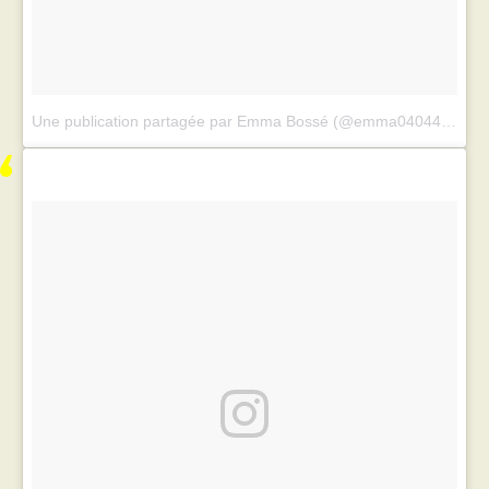
Une publication partagée par Emma Bossé (@emma04044)
le
1 