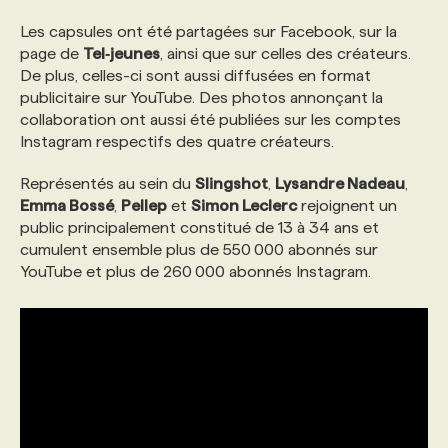
Les capsules ont été partagées sur Facebook, sur la
PROGRAMMES DE SUBVENTIONS
page de
Tel‐jeunes
, ainsi que sur celles des créateurs.
De plus, celles-ci sont aussi diffusées en format
publicitaire sur YouTube. Des photos annonçant la
FAQ
collaboration ont aussi été publiées sur les comptes
Instagram respectifs des quatre créateurs.
ANNONCEZ AVEC NOUS
Représentés au sein du
Slingshot
,
Lysandre Nadeau
,
Emma Bossé
,
Pellep
et
Simon Leclerc
rejoignent un
public principalement constitué de 13 à 34 ans et
cumulent ensemble plus de 550 000 abonnés sur
YouTube et plus de 260 000 abonnés Instagram.