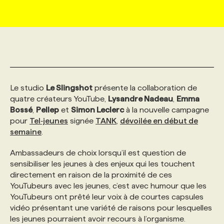
MARKETING ET COMMUNICATION
NOUVEAUX MANDATS
AFFICHEZ UN POSTE / TARIFS
CANDIDAT
BULLETIN RECRUTEMENT
NOS CONFÉRENCES
FORMATIONS
WEB & MÉDIAS SOCIAUX
VOIR LES OFFRES
AFFAIRES DE L'INDUSTRIE
CONSULTER LA CVTHÈQUE
INFOLETTRE PUBLICITÉ
FAQ
NOS FORMATIONS EN LIGNE
CHASSE DE TÊTE
Le studio
Le Slingshot
présente la collaboration de
MARKETING DURABLE
PROFIL CANDIDAT
INITIATIVES NUMÉRIQUES
PROFIL ENTREPRISE
ANNONCEZ AVEC NOUS
ANNONCEZ AVEC NOUS
NOS PARCOURS DE FORMATIONS
SERVICE DE CHASSE DE TÊTE
quatre créateurs YouTube,
Lysandre Nadeau
,
Emma
Bossé
,
Pellep
et
Simon Leclerc
à la nouvelle campagne
pour
Tel‐jeunes
GEO/SEO
signée
TANK
,
dévoilée en début de
PRIX ET DISTINCTIONS
FAQ
FORMATIONS PERSONNALISÉES
NOS TARIFS
semaine
.
ÉVÉNEMENTIEL
Ambassadeurs de choix lorsqu’il est question de
TENDANCES
ANNONCEZ AVEC NOUS
NOS FORMATEUR‧RICES
NOS EXPERTISES
sensibiliser les jeunes à des enjeux qui les touchent
directement en raison de la proximité de ces
NOS AUTEUR‧RICES
POURQUOI CHOISIR NOS FORMATIONS
FAQ
YouTubeurs avec les jeunes, c’est avec humour que les
YouTubeurs ont prêté leur voix à de courtes capsules
vidéo présentant une variété de raisons pour lesquelles
NOS TARIFS
ANNONCEZ AVEC NOUS
les jeunes pourraient avoir recours à l’organisme.