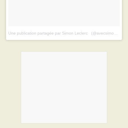
Une publication partagée par Simon Leclerc ️ ️ (@avecsimon)
le
1 