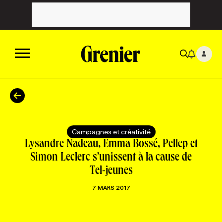
ACTUALITÉS
CATÉGORIES
MAGAZINE
Campagnes et créativité
Lysandre Nadeau, Emma Bossé, Pellep et
TOUTES LES CATÉGORIES
CHRONIQUES
FORFAITS ABONNEMENT
INFOLETTRES
Simon Leclerc s’unissent à la cause de
Tel-jeunes
TOUTES LES CHRONIQUES
CAMPAGNES ET CRÉATIVITÉ
VOIR TOUTES LES PARUTIONS
INFOLETTRE EN BREF
EMPLOIS
7 MARS 2017
NOUVEAU!
RESSOURCES HUMAINES
NOMINATIONS
ANNONCEZ AVEC NOUS
BULLETIN FORMATION
EMPLOYEUR
CONFÉRENCES