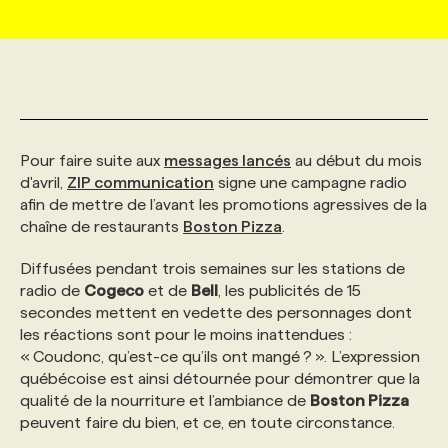
MARKETING ET COMMUNICATION
NOUVEAUX MANDATS
AFFICHEZ UN POSTE / TARIFS
CANDIDAT
BULLETIN RECRUTEMENT
NOS CONFÉRENCES
FORMATIONS
WEB & MÉDIAS SOCIAUX
VOIR LES OFFRES
AFFAIRES DE L'INDUSTRIE
CONSULTER LA CVTHÈQUE
INFOLETTRE PUBLICITÉ
FAQ
NOS FORMATIONS EN LIGNE
CHASSE DE TÊTE
Pour faire suite aux
messages lancés
au début du mois
MARKETING DURABLE
PROFIL CANDIDAT
INITIATIVES NUMÉRIQUES
PROFIL ENTREPRISE
ANNONCEZ AVEC NOUS
ANNONCEZ AVEC NOUS
NOS PARCOURS DE FORMATIONS
SERVICE DE CHASSE DE TÊTE
d'avril,
ZIP communication
signe une campagne radio
afin de mettre de l’avant les promotions agressives de la
chaîne de restaurants
Boston Pizza
.
GEO/SEO
PRIX ET DISTINCTIONS
FAQ
FORMATIONS PERSONNALISÉES
NOS TARIFS
Diffusées pendant trois semaines sur les stations de
radio de
Cogeco
et de
Bell
, les publicités de 15
ÉVÉNEMENTIEL
TENDANCES
ANNONCEZ AVEC NOUS
NOS FORMATEUR‧RICES
NOS EXPERTISES
secondes mettent en vedette des personnages dont
les réactions sont pour le moins inattendues :
« Coudonc, qu’est-ce qu’ils ont mangé ? ». L’expression
NOS AUTEUR‧RICES
POURQUOI CHOISIR NOS FORMATIONS
FAQ
québécoise est ainsi détournée pour démontrer que la
qualité de la nourriture et l’ambiance de
Boston Pizza
peuvent faire du bien, et ce, en toute circonstance.
NOS TARIFS
ANNONCEZ AVEC NOUS