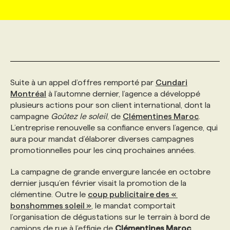
MARKETING ET COMMUNICATION
NOUVEAUX MANDATS
AFFICHEZ UN POSTE / TARIFS
CANDIDAT
BULLETIN RECRUTEMENT
NOS CONFÉRENCES
FORMATIONS
WEB & MÉDIAS SOCIAUX
VOIR LES OFFRES
AFFAIRES DE L'INDUSTRIE
CONSULTER LA CVTHÈQUE
INFOLETTRE PUBLICITÉ
FAQ
NOS FORMATIONS EN LIGNE
CHASSE DE TÊTE
Suite à un appel d’offres remporté par
Cundari
MARKETING DURABLE
PROFIL CANDIDAT
INITIATIVES NUMÉRIQUES
PROFIL ENTREPRISE
ANNONCEZ AVEC NOUS
ANNONCEZ AVEC NOUS
NOS PARCOURS DE FORMATIONS
SERVICE DE CHASSE DE TÊTE
Montréal
à l’automne dernier, l’agence a développé
plusieurs actions pour son client international, dont la
campagne
Goûtez le soleil
, de
Clémentines Maroc
.
GEO/SEO
PRIX ET DISTINCTIONS
FAQ
FORMATIONS PERSONNALISÉES
NOS TARIFS
L’entreprise renouvelle sa confiance envers l’agence, qui
aura pour mandat d’élaborer diverses campagnes
promotionnelles pour les cinq prochaines années.
ÉVÉNEMENTIEL
TENDANCES
ANNONCEZ AVEC NOUS
NOS FORMATEUR‧RICES
NOS EXPERTISES
La campagne de grande envergure lancée en octobre
dernier jusqu’en février visait la promotion de la
NOS AUTEUR‧RICES
POURQUOI CHOISIR NOS FORMATIONS
FAQ
clémentine. Outre le
coup publicitaire des «
bonshommes soleil »
, le mandat comportait
l’organisation de dégustations sur le terrain à bord de
NOS TARIFS
ANNONCEZ AVEC NOUS
camions de rue à l’effigie de
Clémentines Maroc
.