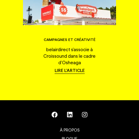
CAMPAGNES ET CRÉATIVITÉ
belairdirect s'associe à
Croissound dans le cadre
d'Osheaga
LIRE L'ARTICLE
À PROPOS
BLOGUE