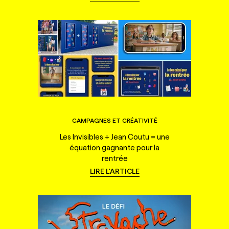
CAMPAGNES ET CRÉATIVITÉ
Les Invisibles + Jean Coutu = une
équation gagnante pour la
rentrée
LIRE L'ARTICLE