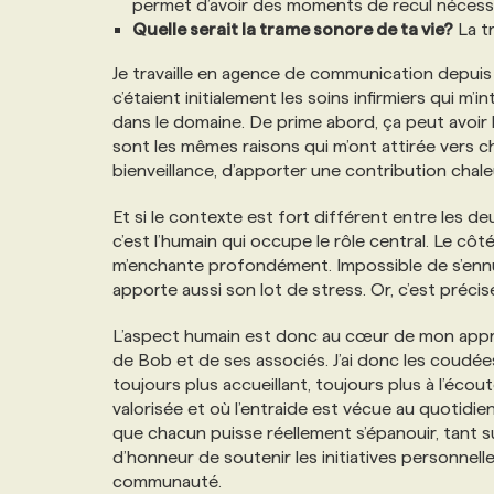
permet d’avoir des moments de recul nécessa
NOS TARIFS
ANNONCEZ AVEC NOUS
Quelle serait la trame sonore de ta vie?
La t
Je travaille en agence de communication depuis 
PROGRAMMES DE SUBVENTIONS
c’étaient initialement les soins infirmiers qui m
dans le domaine. De prime abord, ça peut avoir l
sont les mêmes raisons qui m’ont attirée vers c
FAQ
bienveillance, d’apporter une contribution chaleu
Et si le contexte est fort différent entre les 
ANNONCEZ AVEC NOUS
c’est l’humain qui occupe le rôle central. Le côt
m’enchante profondément. Impossible de s’ennuy
apporte aussi son lot de stress. Or, c’est préci
L’aspect humain est donc au cœur de mon approc
de Bob et de ses associés. J’ai donc les coudée
toujours plus accueillant, toujours plus à l’écou
valorisée et où l’entraide est vécue au quotidien
que chacun puisse réellement s’épanouir, tant su
d’honneur de soutenir les initiatives personnelle
communauté.