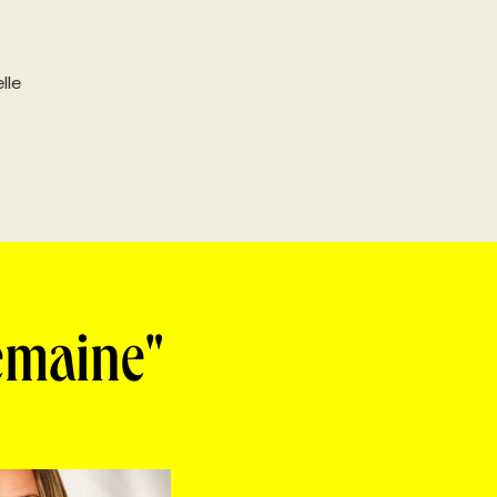
lle
semaine"