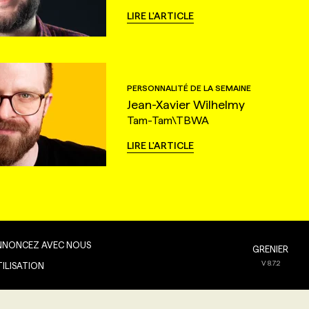
LIRE L'ARTICLE
PERSONNALITÉ DE LA SEMAINE
Jean-Xavier Wilhelmy
Tam-Tam\TBWA
LIRE L'ARTICLE
NNONCEZ AVEC NOUS
GRENIER
V
8.7.2
TILISATION