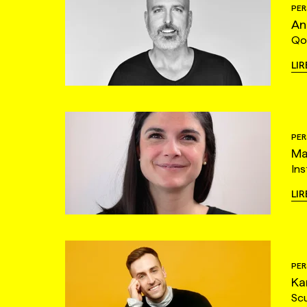
PER
An
Qo
LIR
PER
Ma
Ins
LIR
PER
Ka
Sc