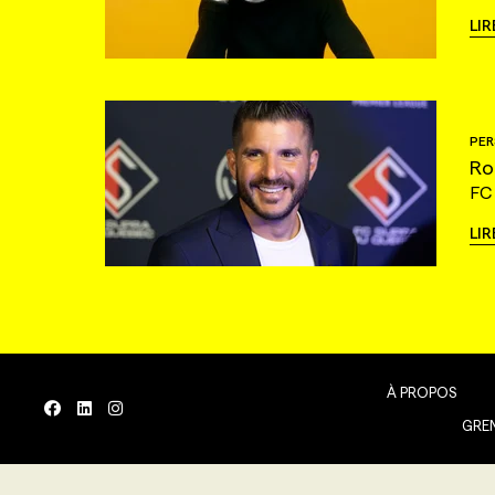
LIR
PER
Ro
FC
LIR
À PROPOS
GREN