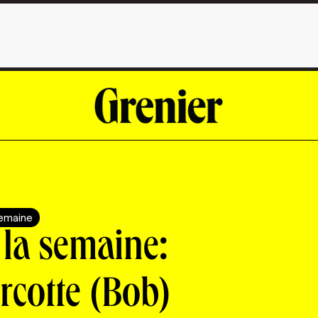
semaine
 la semaine:
rcotte (Bob)