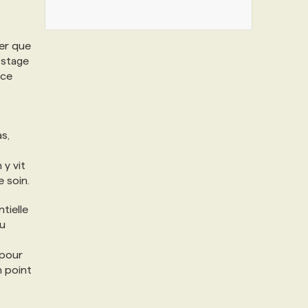
uer que
n stage
 ce
s,
y vit
e soin.
tielle
eu
 pour
n point