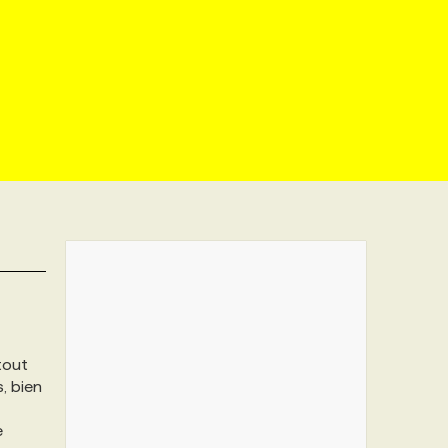
tout
s, bien
e