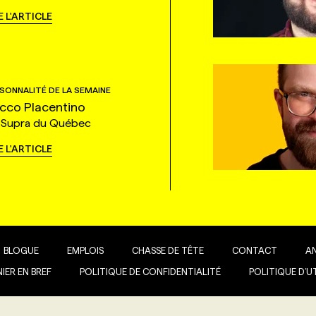
E L'ARTICLE
SONNALITÉ DE LA SEMAINE
cco Placentino
 Supra du Québec
E L'ARTICLE
BLOGUE
EMPLOIS
CHASSE DE TÊTE
CONTACT
A
IER EN BREF
POLITIQUE DE CONFIDENTIALITÉ
POLITIQUE D’U