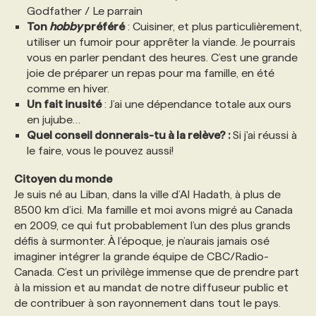
Godfather / Le parrain
Ton
hobby
préféré
: Cuisiner, et plus particulièrement,
PROGRAMMES DE SUBVENTIONS
utiliser un fumoir pour apprêter la viande. Je pourrais
vous en parler pendant des heures. C’est une grande
joie de préparer un repas pour ma famille, en été
FAQ
comme en hiver.
Un fait inusité
: J’ai une dépendance totale aux ours
en jujube…
ANNONCEZ AVEC NOUS
Quel conseil donnerais-tu à la relève? :
Si j'ai réussi à
le faire, vous le pouvez aussi!
Citoyen du monde
Je suis né au Liban, dans la ville d’Al Hadath, à plus de
8500 km d’ici. Ma famille et moi avons migré au Canada
en 2009, ce qui fut probablement l’un des plus grands
défis à surmonter. À l’époque, je n’aurais jamais osé
imaginer intégrer la grande équipe de CBC/Radio-
Canada. C’est un privilège immense que de prendre part
à la mission et au mandat de notre diffuseur public et
de contribuer à son rayonnement dans tout le pays.