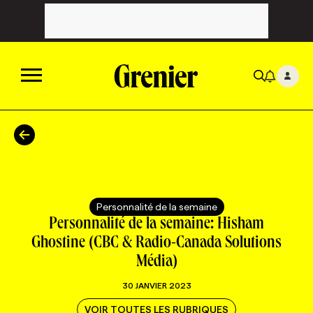
ACTUALITÉS
CATÉGORIES
MAGAZINE
Personnalité de la semaine
TOUTES LES CATÉGORIES
CHRONIQUES
FORFAITS ABONNEMENT
INFOLETTRES
Personnalité de la semaine: Hisham
Ghostine (CBC & Radio-Canada Solutions
Média)
TOUTES LES CHRONIQUES
CAMPAGNES ET CRÉATIVITÉ
VOIR TOUTES LES PARUTIONS
INFOLETTRE EN BREF
EMPLOIS
30 JANVIER 2023
NOUVEAU!
RESSOURCES HUMAINES
NOMINATIONS
ANNONCEZ AVEC NOUS
BULLETIN FORMATION
EMPLOYEUR
CONFÉRENCES
VOIR TOUTES LES RUBRIQUES