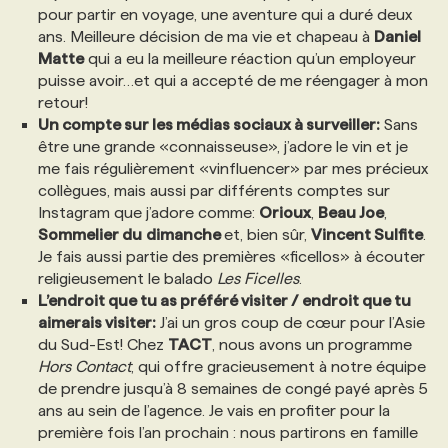
pour partir en voyage, une aventure qui a duré deux
ans. Meilleure décision de ma vie et chapeau à
Daniel
Matte
qui a eu la meilleure réaction qu’un employeur
puisse avoir…et qui a accepté de me réengager à mon
retour!
Un compte sur les médias sociaux à surveiller:
Sans
être une grande «connaisseuse», j’adore le vin et je
me fais régulièrement «vinfluencer» par mes précieux
collègues, mais aussi par différents comptes sur
Instagram que j’adore comme:
Orioux
,
Beau Joe
,
Sommelier du
dimanche
et, bien sûr,
Vincent Sulfite
.
Je fais aussi partie des premières «ficellos» à écouter
religieusement le balado
Les Ficelles
.
L’endroit que tu as préféré visiter / endroit que tu
aimerais visiter:
J’ai un gros coup de cœur pour l’Asie
du Sud-Est! Chez
TACT
, nous avons un programme
Hors Contact
, qui offre gracieusement à notre équipe
de prendre jusqu’à 8 semaines de congé payé après 5
ans au sein de l’agence. Je vais en profiter pour la
première fois l’an prochain : nous partirons en famille