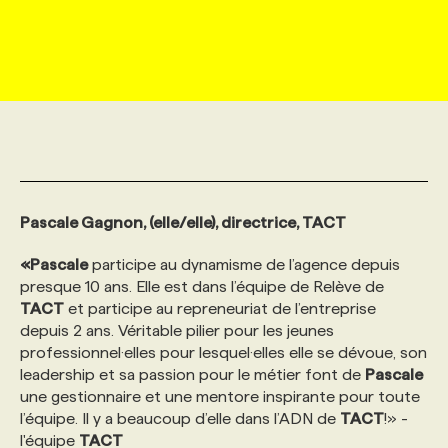
MARKETING ET COMMUNICATION
NOUVEAUX MANDATS
AFFICHEZ UN POSTE / TARIFS
CANDIDAT
BULLETIN RECRUTEMENT
NOS CONFÉRENCES
FORMATIONS
WEB & MÉDIAS SOCIAUX
VOIR LES OFFRES
AFFAIRES DE L'INDUSTRIE
CONSULTER LA CVTHÈQUE
INFOLETTRE PUBLICITÉ
FAQ
NOS FORMATIONS EN LIGNE
CHASSE DE TÊTE
MARKETING DURABLE
PROFIL CANDIDAT
INITIATIVES NUMÉRIQUES
PROFIL ENTREPRISE
ANNONCEZ AVEC NOUS
ANNONCEZ AVEC NOUS
NOS PARCOURS DE FORMATIONS
SERVICE DE CHASSE DE TÊTE
Pascale Gagnon, (elle/elle), directrice, TACT
GEO/SEO
PRIX ET DISTINCTIONS
FAQ
FORMATIONS PERSONNALISÉES
NOS TARIFS
«Pascale
participe au dynamisme de l’agence depuis
presque 10 ans. Elle est dans l’équipe de Relève de
ÉVÉNEMENTIEL
TENDANCES
ANNONCEZ AVEC NOUS
NOS FORMATEUR‧RICES
NOS EXPERTISES
TACT
et participe au repreneuriat de l’entreprise
depuis 2 ans. Véritable pilier pour les jeunes
professionnel·elles pour lesquel·elles elle se dévoue, son
NOS AUTEUR‧RICES
POURQUOI CHOISIR NOS FORMATIONS
FAQ
leadership et sa passion pour le métier font de
Pascale
une gestionnaire et une mentore inspirante pour toute
l’équipe. Il y a beaucoup d’elle dans l’ADN de
TACT
!» -
NOS TARIFS
ANNONCEZ AVEC NOUS
l'équipe
TACT