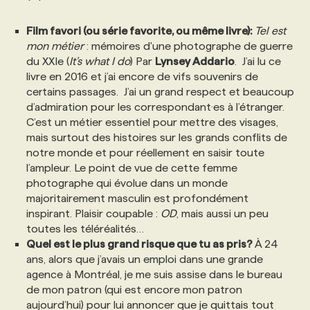
Film favori (ou série favorite, ou même livre):
Tel est
PROGRAMMES DE SUBVENTIONS
mon métier
: mémoires d'une photographe de guerre
du XXIe (
It’s what I do
) Par
Lynsey Addario
. J’ai lu ce
livre en 2016 et j’ai encore de vifs souvenirs de
FAQ
certains passages. J’ai un grand respect et beaucoup
d’admiration pour les correspondant·es à l’étranger.
ANNONCEZ AVEC NOUS
C’est un métier essentiel pour mettre des visages,
mais surtout des histoires sur les grands conflits de
notre monde et pour réellement en saisir toute
l’ampleur. Le point de vue de cette femme
photographe qui évolue dans un monde
majoritairement masculin est profondément
inspirant. Plaisir coupable :
OD
, mais aussi un peu
toutes les téléréalités…
Quel est le plus grand risque que tu as pris?
À 24
ans, alors que j’avais un emploi dans une grande
agence à Montréal, je me suis assise dans le bureau
de mon patron (qui est encore mon patron
aujourd’hui) pour lui annoncer que je quittais tout