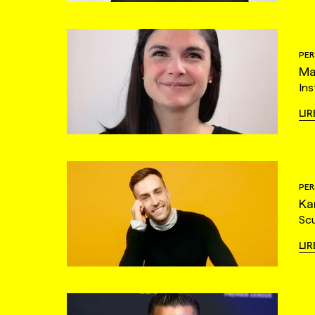
PER
Ma
Ins
LIR
PER
Ka
Sc
LIR