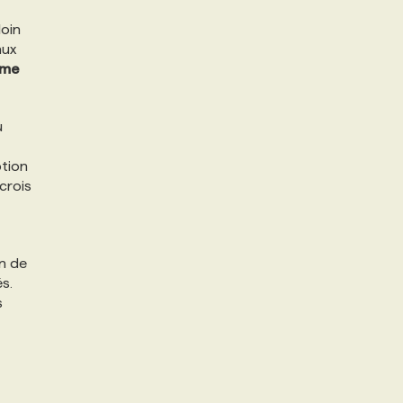
loin
aux
sme
u
ption
crois
un de
s.
s