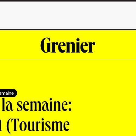
semaine
 la semaine:
t (Tourisme