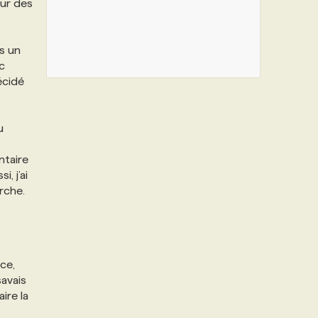
our des
s un
c
écidé
u
ntaire
, j’ai
rche.
ce,
savais
ire la