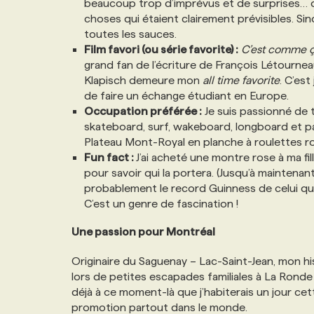
beaucoup trop d’imprévus et de surprises… o
NOS TARIFS
ANNONCEZ AVEC NOUS
choses qui étaient clairement prévisibles. Si
toutes les sauces.
Film favori (ou série favorite) :
C’est comme ç
PROGRAMMES DE SUBVENTIONS
grand fan de l’écriture de François Létourne
Klapisch demeure mon
all time favorite
. C’es
de faire un échange étudiant en Europe.
FAQ
Occupation préférée :
Je suis passionné de t
skateboard, surf, wakeboard, longboard et pa
Plateau Mont-Royal en planche à roulettes ro
ANNONCEZ AVEC NOUS
Fun fact :
J’ai acheté une montre rose à ma fil
pour savoir qui la portera. (Jusqu’à maintenant
probablement le record Guinness de celui qui 
C’est un genre de fascination !
Une passion pour Montréal
Originaire du Saguenay – Lac-Saint-Jean, mon 
lors de petites escapades familiales à La Ronde 
déjà à ce moment-là que j’habiterais un jour cette 
promotion partout dans le monde.