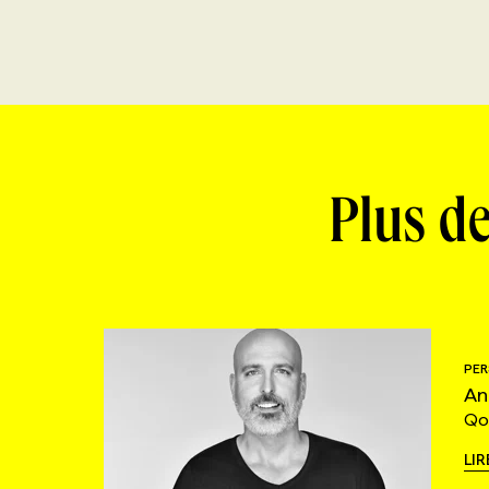
Plus de
PER
An
Qo
LIR