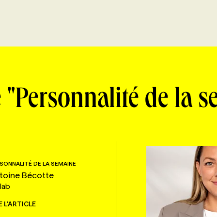
 "Personnalité de la 
SONNALITÉ DE LA SEMAINE
toine Bécotte
lab
E L'ARTICLE