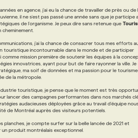
nées en agence, j’ai eu la chance de travailler de près ou de 
uvienne, il ne s’est pas passé une année sans que je participe 
atégiques de l’organisme. Je peux dire sans retenue que
Touri
mon cheminement.
Communications, j’ai la chance de consacrer tous mes efforts a
touristique incontournable dans le monde et de participer
urai comme mission première de soutenir les équipes à la conce
ies innovatrices, ayant pour but de faire rayonner la ville. Je 
ratégique, ma soif de données et ma passion pour le tourisme
mée de la métropole.
industrie touristique, je pense que le moment est très opport
pour lancer des campagnes performantes dans nos marchés clé
ratégies audacieuses déployées grâce au travail d’équipe nou
vité de Montréal auprès des visiteurs potentiels.
 planches, je compte surfer sur la belle lancée de 2021 et
 un produit montréalais exceptionnel.