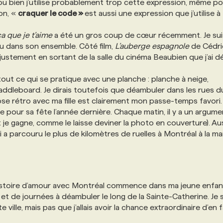
u bien j’utilise probablement trop cette expression, même p
non, «
craquer le code »
est aussi une expression que j’utilise à
a que je t’aime
a été un gros coup de cœur récemment. Je sui
au dans son ensemble. Côté film,
L’auberge espagnole
de Cédri
t justement en sortant de la salle du cinéma Beaubien que j’ai d
out ce qui se pratique avec une planche : planche à neige,
ddleboard. Je dirais toutefois que déambuler dans les rues d
se rétro avec ma fille est clairement mon passe-temps favori.
le pour sa fête l’année dernière. Chaque matin, il y a un argume
 je gagne, comme le laisse deviner la photo en couverture). Aussi
a parcouru le plus de kilomètres de ruelles à Montréal à la ma
histoire d’amour avec Montréal commence dans ma jeune enfan
et de journées à déambuler le long de la Sainte-Catherine. Je 
ville, mais pas que j’allais avoir la chance extraordinaire d’en fa