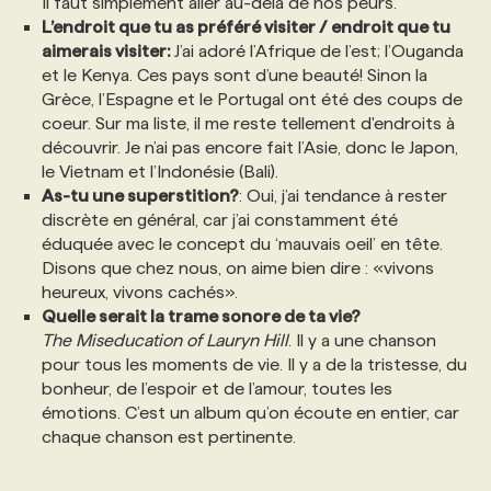
Il faut simplement aller au-delà de nos peurs.
L’endroit que tu as préféré visiter / endroit que tu
aimerais visiter:
J’ai adoré l’Afrique de l’est; l’Ouganda
PROGRAMMES DE SUBVENTIONS
et le Kenya. Ces pays sont d’une beauté! Sinon la
Grèce, l’Espagne et le Portugal ont été des coups de
FAQ
coeur. Sur ma liste, il me reste tellement d'endroits à
découvrir. Je n’ai pas encore fait l’Asie, donc le Japon,
le Vietnam et l’Indonésie (Bali).
ANNONCEZ AVEC NOUS
As-tu une superstition?
: Oui, j’ai tendance à rester
discrète en général, car j’ai constamment été
éduquée avec le concept du ‘mauvais oeil’ en tête.
Disons que chez nous, on aime bien dire : «vivons
heureux, vivons cachés».
Quelle serait la trame sonore de ta vie?
The Miseducation of Lauryn Hill
. Il y a une chanson
pour tous les moments de vie. Il y a de la tristesse, du
bonheur, de l’espoir et de l’amour, toutes les
émotions. C’est un album qu’on écoute en entier, car
chaque chanson est pertinente.