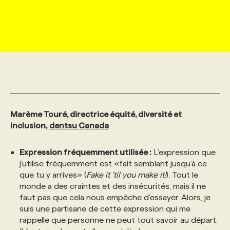
MARKETING ET COMMUNICATION
NOUVEAUX MANDATS
AFFICHEZ UN POSTE / TARIFS
CANDIDAT
BULLETIN RECRUTEMENT
NOS CONFÉRENCES
FORMATIONS
WEB & MÉDIAS SOCIAUX
VOIR LES OFFRES
AFFAIRES DE L'INDUSTRIE
CONSULTER LA CVTHÈQUE
INFOLETTRE PUBLICITÉ
FAQ
NOS FORMATIONS EN LIGNE
CHASSE DE TÊTE
MARKETING DURABLE
PROFIL CANDIDAT
INITIATIVES NUMÉRIQUES
PROFIL ENTREPRISE
ANNONCEZ AVEC NOUS
ANNONCEZ AVEC NOUS
NOS PARCOURS DE FORMATIONS
SERVICE DE CHASSE DE TÊTE
Marème Touré, directrice équité, diversité et
GEO/SEO
PRIX ET DISTINCTIONS
FAQ
FORMATIONS PERSONNALISÉES
NOS TARIFS
inclusion,
dentsu Canada
Expression fréquemment utilisée :
L’expression que
ÉVÉNEMENTIEL
TENDANCES
ANNONCEZ AVEC NOUS
NOS FORMATEUR‧RICES
NOS EXPERTISES
j’utilise fréquemment est «fait semblant jusqu’à ce
que tu y arrives» (
Fake it ‘til you make it!
). Tout le
monde a des craintes et des insécurités, mais il ne
NOS AUTEUR‧RICES
POURQUOI CHOISIR NOS FORMATIONS
FAQ
faut pas que cela nous empêche d'essayer. Alors, je
suis une partisane de cette expression qui me
rappelle que personne ne peut tout savoir au départ.
NOS TARIFS
ANNONCEZ AVEC NOUS