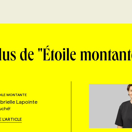
lus de "Étoile montant
ILE MONTANTE
brielle Lapointe
uché!
E L'ARTICLE