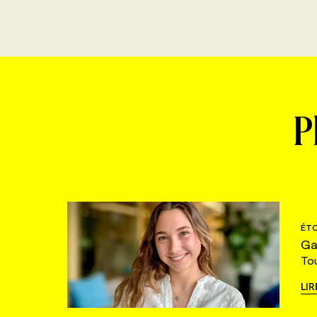
P
ÉTO
Ga
To
LIR