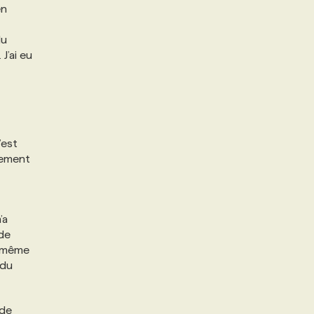
en
du
J’ai eu
’est
lement
’a
 de
e même
 du
 de