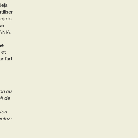
éjà.
iliser
rojets
ue
ANIA.
ne
 et
 l’art
ion ou
il de
 ton
ntez-