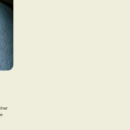
cher
de