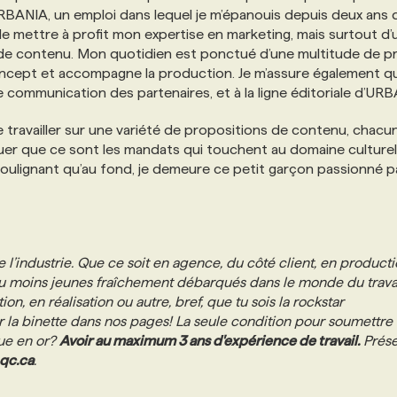
BANIA, un emploi dans lequel je m’épanouis depuis deux ans d
e mettre à profit mon expertise en marketing, mais surtout d’ut
 de contenu. Mon quotidien est ponctué d’une multitude de p
ncept et accompagne la production. Je m’assure également q
e communication des partenaires, et à la ligne éditoriale d’URB
 de travailler sur une variété de propositions de contenu, chacu
uer que ce sont les mandats qui touchent au domaine culturel
 soulignant qu’au fond, je demeure ce petit garçon passionné par
e l’industrie. Que ce soit en agence, du côté client, en product
s ou moins jeunes fraîchement débarqués dans le monde du trava
on, en réalisation ou autre, bref, que tu sois la rockstar
r la binette dans nos pages! La seule condition pour soumettre
gue en or?
Avoir au maximum 3 ans d'expérience de travail.
Prése
qc.ca
.