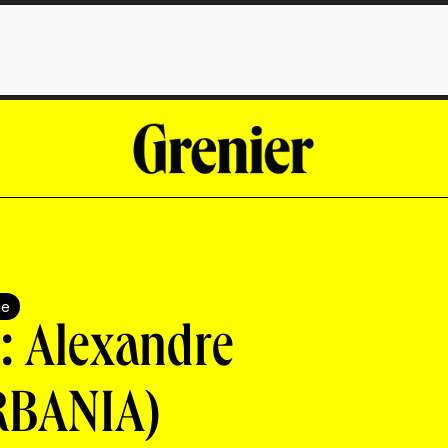
te
: Alexandre
URBANIA)