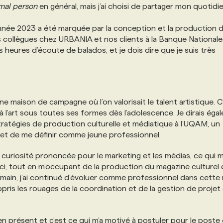
mal person
en général, mais j’ai choisi de partager mon quotidi
nnée 2023 a été marquée par la conception et la production 
 collègues chez URBANIA et nos clients à la Banque Nationale. 
 heures d’écoute de balados, et je dois dire que je suis très
ne maison de campagne où l’on valorisait le talent artistique. C
 l’art sous toutes ses formes dès l’adolescence. Je dirais éga
Stratégies de production culturelle et médiatique à l’UQAM, un
 et de me définir comme jeune professionnel.
curiosité prononcée pour le marketing et les médias, ce qui m
ici, tout en m’occupant de la production du magazine culturel
 main, j’ai continué d’évoluer comme professionnel dans cett
ppris les rouages de la coordination et de la gestion de projet
ien présent et c’est ce qui m’a motivé à postuler pour le poste