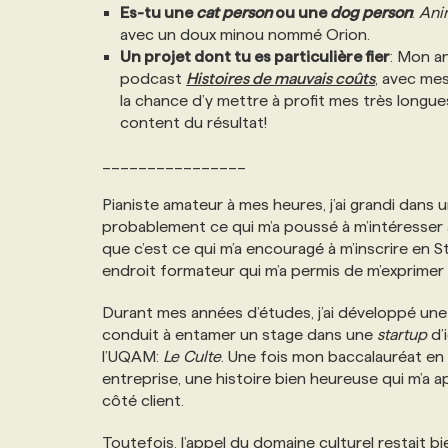
Es-tu une
cat person
ou une
dog person
:
Ani
avec un doux minou nommé Orion.
Un projet dont tu es particulière fier
: Mon a
podcast
Histoires de mauvais coûts
, avec mes
la chance d’y mettre à profit mes très longues
content du résultat!
________________
Pianiste amateur à mes heures, j’ai grandi dans u
probablement ce qui m’a poussé à m’intéresser à
que c’est ce qui m’a encouragé à m’inscrire en 
endroit formateur qui m’a permis de m’exprimer
Durant mes années d’études, j’ai développé une 
conduit à entamer un stage dans une
startup
d’
l’UQAM:
Le Culte
. Une fois mon baccalauréat en
entreprise, une histoire bien heureuse qui m’a a
côté client.
Toutefois, l’appel du domaine culturel restait b