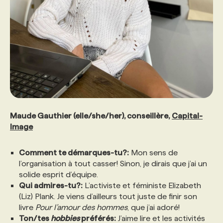
PROGRAMMES DE SUBVENTIONS
FAQ
ANNONCEZ AVEC NOUS
Maude Gauthier (elle/she/her), conseillère,
Capital-
Image
Comment te démarques-tu?:
Mon sens de
l’organisation à tout casser! Sinon, je dirais que j’ai un
solide esprit d’équipe.
Qui admires-tu?:
L’activiste et féministe Elizabeth
(Liz) Plank. Je viens d’ailleurs tout juste de finir son
livre
Pour l’amour des hommes
, que j’ai adoré!
Ton/tes
hobbies
préférés:
J’aime lire et les activités