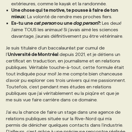
extérieures, comme le kayak et la randonnée.
Une chose qui te motive, te pousse à faire de ton
mieux:
La volonté de rendre mes proches fiers.
Es-tu une
cat person
ou une
dog person?:
Les deux!
J’aime TOUS les animaux! Si j’avais aimé les sciences
davantage, j’aurais définitivement pu être vétérinaire.
Je suis titulaire d’un baccalauréat par cumul de
l’
Université de Montréal
depuis 2021, et je détiens un
certificat en traduction, en journalisme et en relations
publiques. Véritable touche-à-tout, cette formule était
tout indiquée pour moi! Je me compte bien chanceuse
d’avoir pu explorer ces trois univers qui me passionnent.
Toutefois, c’est pendant mes études en relations
publiques que j’ai véritablement eu la piqûre et que je
me suis vue faire carrière dans ce domaine.
J’ai eu la chance de faire un stage dans une agence de
relations publiques située sur la Rive-Nord qui m’a
permis de dénicher quelques contacts dans l’industrie.
D’ailleurs, c’est grâce à une précieuse rencontre réalisée