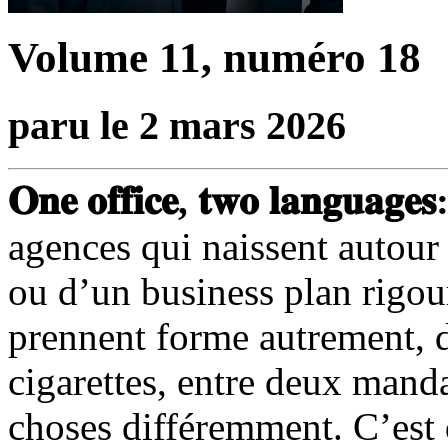
Volume 11, numéro 18
paru le 2 mars 2026
𝐎𝐧𝐞 𝐨𝐟𝐟𝐢𝐜𝐞, 𝐭𝐰𝐨 𝐥𝐚𝐧𝐠𝐮𝐚𝐠𝐞𝐬
agences qui naissent autour 
ou d’un business plan rigour
prennent forme autrement, d
cigarettes, entre deux manda
choses différemment. C’est 