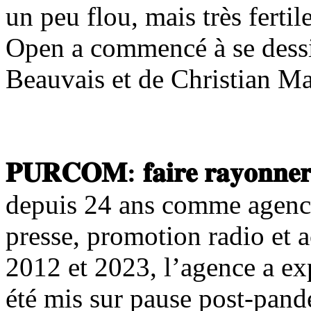
un peu flou, mais très fertil
Open a commencé à se dessin
Beauvais et de Christian Ma
𝐏𝐔𝐑𝐂𝐎𝐌: 𝐟𝐚𝐢𝐫𝐞 𝐫𝐚𝐲𝐨𝐧𝐧𝐞𝐫,
depuis 24 ans comme agence 
presse, promotion radio et 
2012 et 2023, l’agence a exp
été mis sur pause post-pan