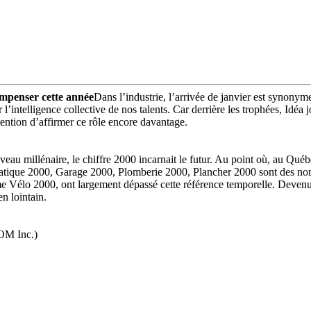
ompenser cette année
Dans l’industrie, l’arrivée de janvier est synony
er l’intelligence collective de nos talents. Car derrière les trophées, Idéa 
ention d’affirmer ce rôle encore davantage.
au millénaire, le chiffre 2000 incarnait le futur. Au point où, au Québe
matique 2000, Garage 2000, Plomberie 2000, Plancher 2000 sont des nom
me Vélo 2000, ont largement dépassé cette référence temporelle. Devenues 
n lointain.
OM Inc.)