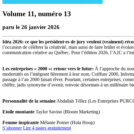
Volume 11, numéro 13
paru le 26 janvier 2026
Idéa 2026: ce que les président·es de jury veulent (vraiment) réc
l’occasion de célébrer la créativité, mais aussi de faire briller et évolu
communication créative au Québec. Pour l’édition 2026, l’A2C a l’int
Les entreprises « 2000 »: retour vers le futur:
À l’approche du nouve
modernités en l’intégrant fièrement à leur nom. Coiffure 2000, Infor
passage à l’an 2000 faisait rêver. Pourtant, certaines entreprises, com
chiffre, jadis synonyme d’avenir, renvoie désormais à un millénaire bie
Personnalité de la semaine
Abdallah Téllez (Les Entreprises PURC
Etoile montante
Taylor Savino (Bloom Marketing)
Femme inspirante
Mélanie Poirier (Hula Hoop)
S’abonner
Lire 4 pages gratuitement