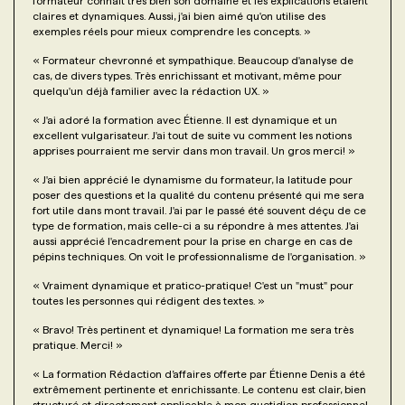
formateur connait très bien son domaine et les explications étaient
claires et dynamiques. Aussi, j'ai bien aimé qu'on utilise des
exemples réels pour mieux comprendre les concepts.
»
«
Formateur chevronné et sympathique. Beaucoup d'analyse de
cas, de divers types. Très enrichissant et motivant, même pour
quelqu'un déjà familier avec la rédaction UX.
»
«
J'ai adoré la formation avec Étienne. Il est dynamique et un
excellent vulgarisateur. J'ai tout de suite vu comment les notions
apprises pourraient me servir dans mon travail. Un gros merci!
»
«
J'ai bien apprécié le dynamisme du formateur, la latitude pour
poser des questions et la qualité du contenu présenté qui me sera
fort utile dans mont travail. J'ai par le passé été souvent déçu de ce
type de formation, mais celle-ci a su répondre à mes attentes. J'ai
aussi apprécié l'encadrement pour la prise en charge en cas de
pépins techniques. On voit le professionnalisme de l'organisation.
»
«
Vraiment dynamique et pratico-pratique! C'est un "must" pour
toutes les personnes qui rédigent des textes.
»
«
Bravo! Très pertinent et dynamique! La formation me sera très
pratique. Merci!
»
«
La formation Rédaction d’affaires offerte par Étienne Denis a été
extrêmement pertinente et enrichissante. Le contenu est clair, bien
structuré et directement applicable à mon quotidien professionnel.