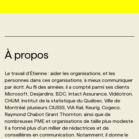
MARKETING ET COMMUNICATION
NOUVEAUX MANDATS
AFFICHEZ UN POSTE / TARIFS
CANDIDAT
BULLETIN RECRUTEMENT
NOS CONFÉRENCES
FORMATIONS
WEB & MÉDIAS SOCIAUX
VOIR LES OFFRES
AFFAIRES DE L'INDUSTRIE
CONSULTER LA CVTHÈQUE
INFOLETTRE PUBLICITÉ
FAQ
NOS FORMATIONS EN LIGNE
CHASSE DE TÊTE
À propos
MARKETING DURABLE
PROFIL CANDIDAT
INITIATIVES NUMÉRIQUES
PROFIL ENTREPRISE
ANNONCEZ AVEC NOUS
ANNONCEZ AVEC NOUS
NOS PARCOURS DE FORMATIONS
SERVICE DE CHASSE DE TÊTE
Le travail d'Étienne : aider les organisations, et les
GEO/SEO
PRIX ET DISTINCTIONS
FAQ
FORMATIONS PERSONNALISÉES
NOS TARIFS
personnes dans ces organisations, à mieux communiquer
par écrit. Au fil des années, il a compté parmi ses clients
Microsoft, Desjardins, BDC, Intact Assurance, Vidéotron,
ÉVÉNEMENTIEL
TENDANCES
ANNONCEZ AVEC NOUS
NOS FORMATEUR‧RICES
NOS EXPERTISES
CHUM, Institut de la statistique du Québec, Ville de
Montréal, plusieurs CIUSSS, VIA Rail, Keurig, Cogeco,
NOS AUTEUR‧RICES
Raymond Chabot Grant Thornton, ainsi que de
POURQUOI CHOISIR NOS FORMATIONS
FAQ
nombreuses PME et organisations de taille plus modeste.
Il a formé plus d'un millier de rédactrices et de
NOS TARIFS
ANNONCEZ AVEC NOUS
conseillères en communication. Notamment, il donne le