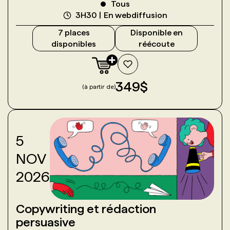
Tous
3H30
En webdiffusion
7
place
s
Disponible en
disponible
s
réécoute
349
$
(à partir de)
5
NOV
2026
Copywriting et rédaction
persuasive