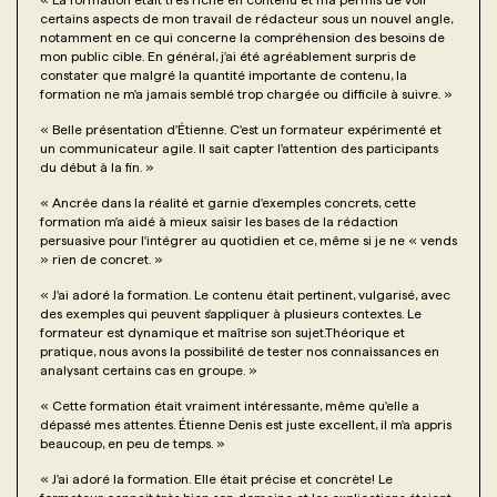
certains aspects de mon travail de rédacteur sous un nouvel angle,
notamment en ce qui concerne la compréhension des besoins de
mon public cible. En général, j'ai été agréablement surpris de
constater que malgré la quantité importante de contenu, la
formation ne m'a jamais semblé trop chargée ou difficile à suivre.
»
«
Belle présentation d'Étienne. C'est un formateur expérimenté et
un communicateur agile. Il sait capter l'attention des participants
du début à la fin.
»
«
Ancrée dans la réalité et garnie d'exemples concrets, cette
formation m'a aidé à mieux saisir les bases de la rédaction
persuasive pour l'intégrer au quotidien et ce, même si je ne « vends
» rien de concret.
»
«
J'ai adoré la formation. Le contenu était pertinent, vulgarisé, avec
des exemples qui peuvent s'appliquer à plusieurs contextes. Le
formateur est dynamique et maîtrise son sujet.Théorique et
pratique, nous avons la possibilité de tester nos connaissances en
analysant certains cas en groupe.
»
«
Cette formation était vraiment intéressante, même qu'elle a
dépassé mes attentes. Étienne Denis est juste excellent, il m'a appris
beaucoup, en peu de temps.
»
«
J'ai adoré la formation. Elle était précise et concrète! Le