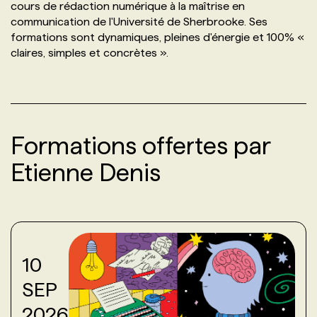
cours de rédaction numérique à la maîtrise en
communication de l'Université de Sherbrooke. Ses
PROGRAMMES DE SUBVENTIONS
formations sont dynamiques, pleines d'énergie et 100% «
claires, simples et concrètes ».
FAQ
ANNONCEZ AVEC NOUS
Formations offertes par
Etienne Denis
10
SEP
2026