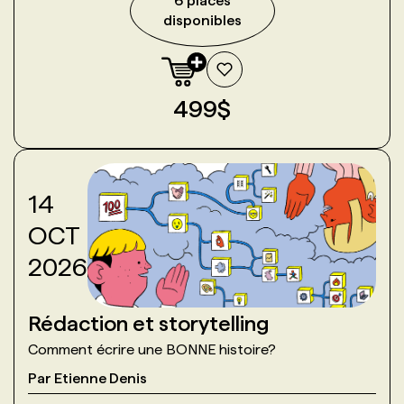
6
place
s
disponible
s
499
$
14
OCT
2026
Rédaction et storytelling
Comment écrire une BONNE histoire?
Par
Etienne Denis