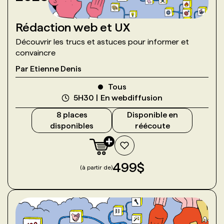
Rédaction web et UX
Découvrir les trucs et astuces pour informer et
convaincre
Par
Etienne Denis
Tous
5H30
En webdiffusion
8
place
s
Disponible en
disponible
s
réécoute
499
$
(à partir de)