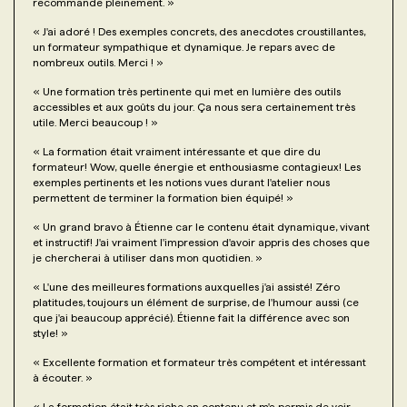
recommande pleinement.
»
«
J'ai adoré ! Des exemples concrets, des anecdotes croustillantes,
un formateur sympathique et dynamique. Je repars avec de
nombreux outils. Merci !
»
«
Une formation très pertinente qui met en lumière des outils
accessibles et aux goûts du jour. Ça nous sera certainement très
utile. Merci beaucoup !
»
«
La formation était vraiment intéressante et que dire du
formateur! Wow, quelle énergie et enthousiasme contagieux! Les
exemples pertinents et les notions vues durant l'atelier nous
permettent de terminer la formation bien équipé!
»
«
Un grand bravo à Étienne car le contenu était dynamique, vivant
et instructif! J'ai vraiment l'impression d'avoir appris des choses que
je chercherai à utiliser dans mon quotidien.
»
«
L'une des meilleures formations auxquelles j'ai assisté! Zéro
platitudes, toujours un élément de surprise, de l'humour aussi (ce
que j'ai beaucoup apprécié). Étienne fait la différence avec son
style!
»
«
Excellente formation et formateur très compétent et intéressant
à écouter.
»
«
La formation était très riche en contenu et m'a permis de voir