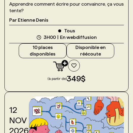
Apprendre comment écrire pour convaincre, ça vous
tente?
Par
Etienne Denis
Tous
3H00
En webdiffusion
10
place
s
Disponible en
disponible
s
réécoute
349
$
(à partir de)
12
NOV
2026