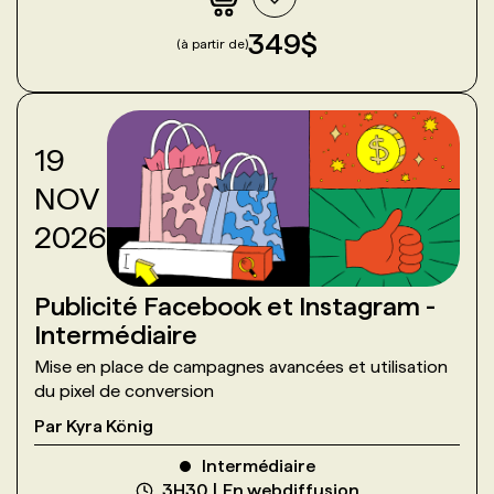
349
$
(à partir de)
19
NOV
2026
Publicité Facebook et Instagram -
Intermédiaire
Mise en place de campagnes avancées et utilisation
du pixel de conversion
Par
Kyra König
Intermédiaire
3H30
En webdiffusion