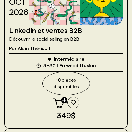
OCT
2026
LinkedIn et ventes B2B
Découvrir le social selling en B2B
Par
Alain Thériault
Intermédiaire
3H30
En webdiffusion
10
place
s
disponible
s
349
$