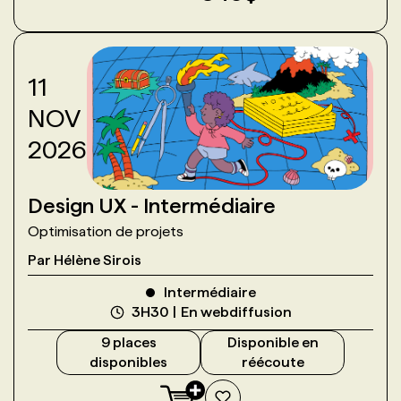
11
NOV
2026
Design UX - Intermédiaire
Optimisation de projets
Par
Hélène Sirois
Intermédiaire
3H30
En webdiffusion
9
place
s
Disponible en
disponible
s
réécoute