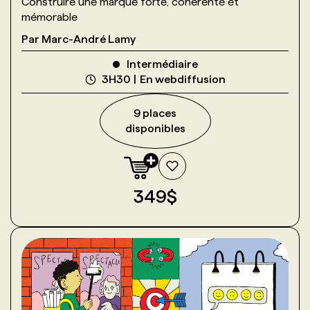
Construire une marque forte, cohérente et
mémorable
Par
Marc-André Lamy
Intermédiaire
3H30
En webdiffusion
9
place
s
disponible
s
349
$