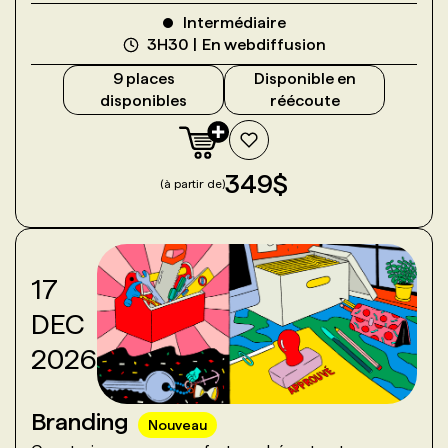
Intermédiaire
3H30
En webdiffusion
9
place
s
Disponible en
disponible
s
réécoute
349
$
(à partir de)
17
DEC
2026
Branding
Nouveau