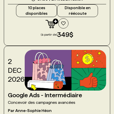
10
place
s
Disponible en
disponible
s
réécoute
349
$
(à partir de)
2
DEC
2026
Google Ads - Intermédiaire
Concevoir des campagnes avancées
Par
Anne-Sophie Héon