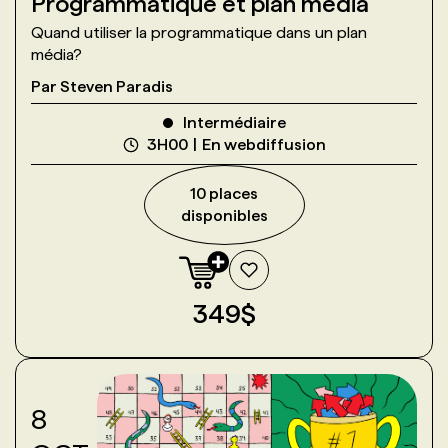
Programmatique et plan média
Quand utiliser la programmatique dans un plan
média?
Par
Steven Paradis
Intermédiaire
3H00
En webdiffusion
10
place
s
disponible
s
349
$
8