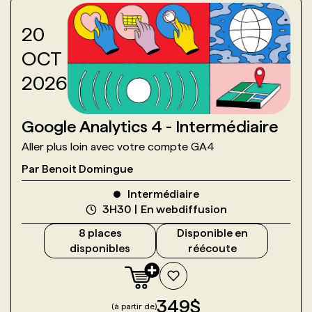
20
OCT
2026
Google Analytics 4 - Intermédiaire
Aller plus loin avec votre compte GA4
Par
Benoit Domingue
Intermédiaire
3H30
En webdiffusion
8
place
s
Disponible en
disponible
s
réécoute
349
$
(à partir de)